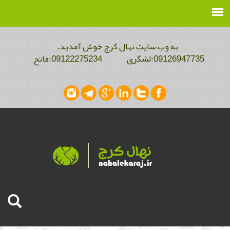
به وب سایت نهال کرج خوش آمدید.
09126947735:لشگری 09122275234:فاتح