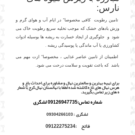
نارس:
تامین رطوبت کافی مخصوصا” در ایام آب و هوای گرم و
وزش بادهای خشک که موجب تخلیه سریع رطوبت خاک می
شود و
جلوگیری از ایجاد خسارت به ریشه ها بوسیله ادوات
کشاورزی یا آب ماندگی یا پوسیدگی ریشه .
اطمینان از تامین عناصر غذایی ، مخصوصا” ازت مهم می
باشد که باعث تقویت و سلامت درحت می شود.
برای تهیه بهترین و سالمترین نهال و مشاوره برای احداث باغ و
هرس نهال های تازه کاشته شده لطفا با نهالستان نهال کرج با شمار
ه های زیر تماس بگیرید.
شماره تماس:09126947735 لشگری
لشگری : 09304266103
فاتح :09122275234