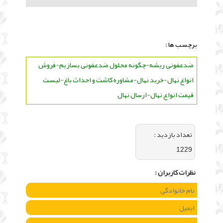
برچسب ها :
ضدعفونی ریشه-چگونه محلول ضدعفونی بسازیم-فروش
انواغ نهال-خرید نهال-مشاوره کاشت و احداث باغ-لبست
قیمت انواع نهال-ارسال نهال
تعداد بازديد :
1229
نظرات كاربران :