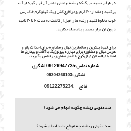
در ظرفی نسبتا بزرگ که ریشه براحتی داخل آن قرار گیرد از آب
پر کنید و مقدار ۲۰۰ گرم پودر قارچ کش و یک کیلو گرم خاک رس
خوب مخلوط کنید و رشه ها را قبل از کاشت به مدت ۱۰ تا ۲۰ ثانیه
درون آن قرار دهید و بلافاصله بکارید.
برای تهیه بهترین و سالمترین نهال و مشاوره برای احداث باغ و
هرس نهال و مشاوره برای مبارزه بیولوژیک با آفات و بیماری ها
لطفا با نهالستان نهال کرج با شمار ه های زیر تماس بگیرید.
شماره تماس:09126947735 لشگری
لشگری:09304266103
فاتح :09122275234
ضدعفونی ریشه چگونه انجام می شود؟
ضد عفونی ریشه چه موقع باید انجام شود؟