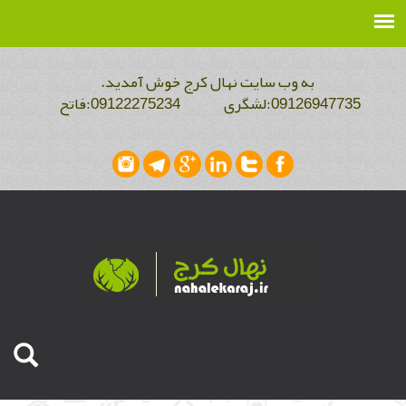
به وب سایت نهال کرج خوش آمدید.
09126947735:لشگری 09122275234:فاتح