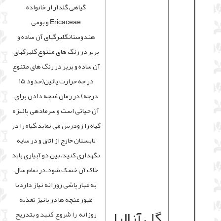
گیاهی گلدار از خانواده
Ericaceae و بومی
هندوستانگلبرگهای آن ساده و
پرپر در رنگ های متنوع گلبرگهای
آن ساده و پرپر در رنگ های متنوع
در جه حرارت پائین(حدود ۱۵
درجه) در زمان غنچه دادن برای
آن حیاتی است و سرمادهی پائیزه
گیاه را زودرس می نماید،گیاه را در
تابستان خارج از اتاق و در سایه
نگهداری کنید.بین دو آبیاری باید
خاک آن خشک شود.در تمام سال
به غبار پاشی روزانه نیاز داردبا
ظهور غنچه ها در پائیز تغذیه
گل آزالیا
روزانه را شروع کنید و بتدریج