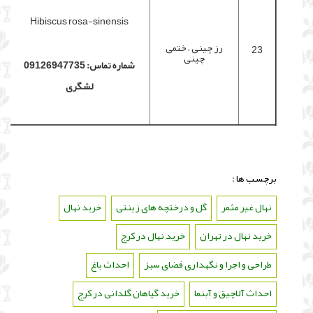
Hibiscus rosa-sinensis
رز چینی ، ختمی
23
چینی
شماره تماس: 09126947735
لشگری
برچسب ها :
نهال غیر مثمر
،
گل و درختچه های زینتی
،
خرید نهال
،
خرید نهال در تهران
،
خرید نهال در کرج
،
طراحی و اجرا و نگهداری فضای سبز
،
احداث باغ
،
احداث آلاچیق و آبنما
،
خرید گیاهان گلدانی در کرج
،