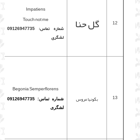
Impatiens
گل حنا
Touch not me
12
شماره تماس: 09126947735
لشگری
Begonia Semperflorens
13
بگونیا عروس
شماره تماس: 09126947735
لشگری