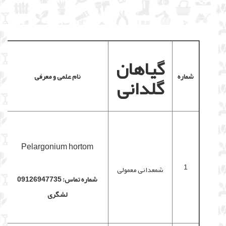
گیاهان
شماره
نام علمی و معرفی
گلدانی
Pelargonium hortom
1
شمعدانی معمولی
شماره تماس: 09126947735
لشگری