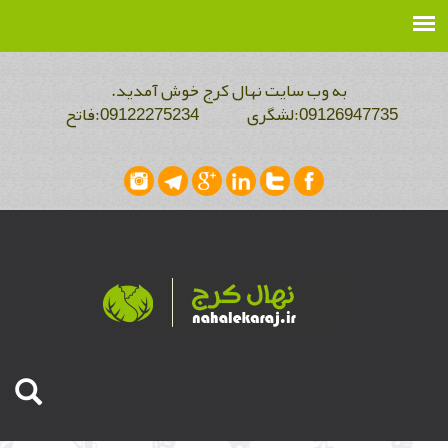
به وب سایت نهال کرج خوش آمدید.
09126947735:لشگری 09122275234:فاتح