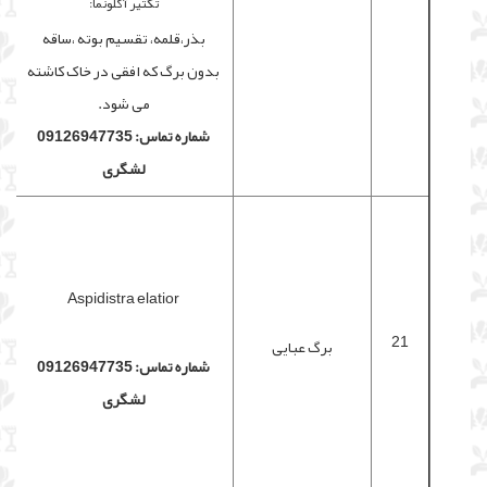
تکثیر آگلونما:
بذر،قلمه، تقسیم بوته ،ساقه
بدون برگ که افقی در خاک کاشته
می شود.
شماره تماس: 09126947735
لشگری
Aspidistra elatior
21
برگ عبایی
شماره تماس: 09126947735
لشگری