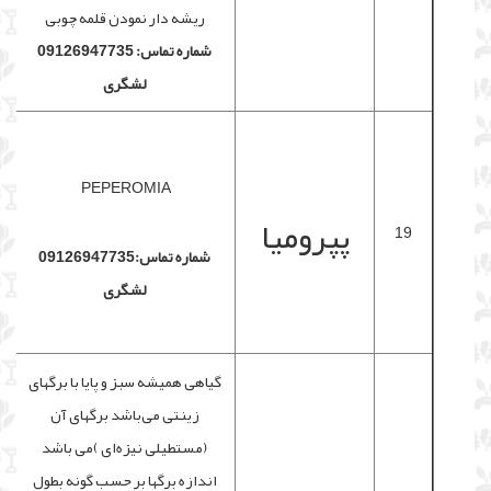
ریشه دار نمودن قلمه چوبی
شماره تماس: 09126947735
لشگری
PEPEROMIA
پپرومیا
19
شماره تماس:09126947735
لشگری
گیاهی همیشه سبز و پایا با برگهای
زینتی می‌باشد برگهای آن
(مستطیلی نیزه‌ای )می باشد
اندازه برگها بر حسب گونه بطول