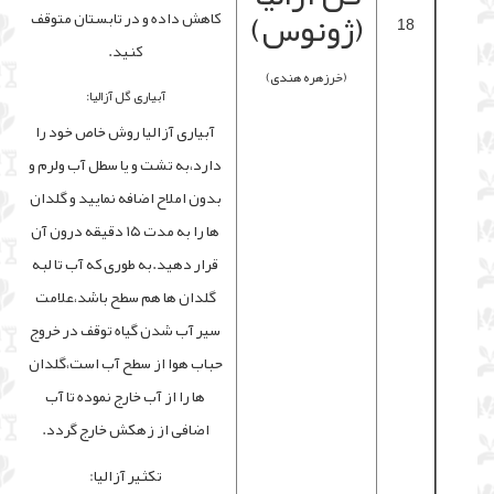
(ژونوس)
کاهش داده و در تابستان متوقف
18
کنید.
(خرزهره هندی)
آبیاری گل آزالیا:
آبیاری آزالیا روش خاص خود را
دارد،به تشت و یا سطل آب ولرم و
بدون املاح اضافه نمایید و گلدان
ها را به مدت ۱۵ دقیقه درون آن
قرار دهید.به طوری که آب تا لبه
گلدان ها هم سطح باشد،علامت
سیر آب شدن گیاه توقف در خروج
حباب هوا از سطح آب است،گلدان
ها را از آب خارج نموده تا آب
اضافی از زهکش خارج گردد.
تکثیر آزالیا: