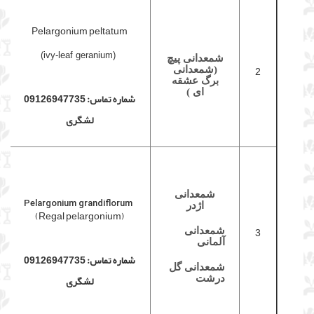
Pelargonium peltatum
(ivy-leaf geranium)
شمعدانی پیچ
2
(شمعدانی
برگ عشقه
ای )
شماره تماس: 09126947735
لشگری
شمعدانی
P
elargonium grandiflorum
اژدر
(Regal pelargonium)
3
شمعدانی
آلمانی
شماره تماس: 09126947735
شمعدانی گل
لشگری
درشت