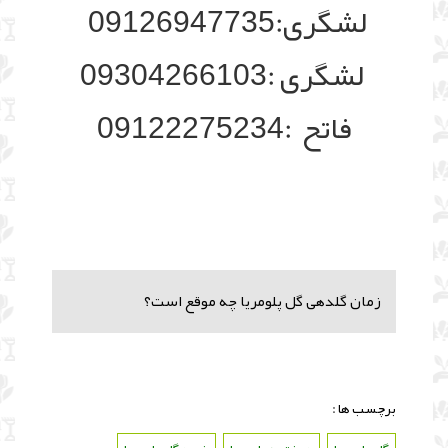
لشگری:09126947735
لشگری :09304266103
فاتح :09122275234
زمان گلدهی گل پلومریا چه موقع است؟
برچسب ها :