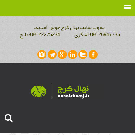
به وب سایت نهال کرج خوش آمدید.
09126947735:لشگری 09122275234:فاتح