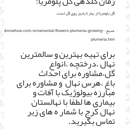
زمان گلدهی گل پلومریا:
گل پلومریا از بهار تا پاییز روی گل است.
منبع:
ingknowhow.com/ornamental/flowers/plumeria/growing-
plumeria.htm
برای تهیه بهترین و سالمترین
نهال ،درختچه ،انواع
گل،مشاوره برای احداث
باغ ،هرس نهال و مشاوره برای
مبارزه بیولوژیک با آفات و
بیماری ها لطفا با نهالستان
نهال کرج با شمار ه های زیر
تماس بگیرید.