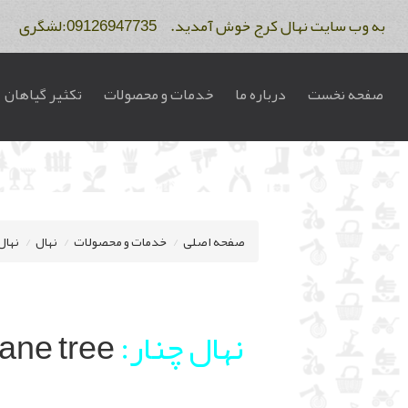
به وب سایت نهال کرج خوش آمدید. 09126947735:لشگری 09122275234:فاتح
صفحه نخست
درباره ما
خدمات و محصولات
تکثیر گیاهان
صفحه اصلی
خدمات و محصولات
نهال
نهال
نهال چنار:
ane tree