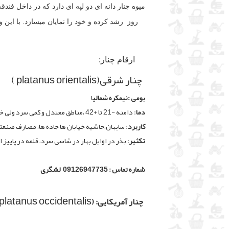
میوه چنار دانه ای دو لپه ای دارد که در داخل فن
10روز رشد کرده و خود را نمایان میسازد. با این وجود قوه ی نامیه بذر چنار بسیار کم است و اگر بذر کهنه شود، ممکن است رشد نکند
ارقام چنار:
چنار شرقی(platanus orientalis )
بومی :
نیمکره شمالی
ا
دما
: دامنه -21 تا +42 ،مناطق معتدل و کمی سرد ولی خشکسالی را تحمل میکند.
کاربرد
: سایبان،حاشیه خیابان ها جاده ها، مصارف صنعت
تکثیر
: بذر در اوایل بهار در شاسی سرد، قلمه در پاییز
شماره تماس : 09126947735 لشگری
platanus occidentalis)
چنار آمریکایی: (