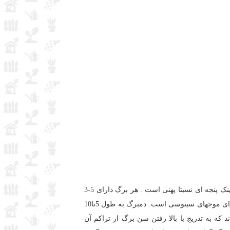
درختان پهن برگ و خزان کننده است. برگ های چنار منفرد متناوب و دارای پهنک پنجه ای نسبتا پهنی است . هر برگ دارای 5-3
لوب نوک تیز و پای برگ ها دارای 2 گوشوارک نسبتا بزرگ برگ مانند است. قاعده برگ قلبی شکل، کناره برگ فاقد دندانه و دارای موجهای سینوسی است. دمبرگ به طول 5تا10
ه به تدریج با بالا رفتن سن برگ از تراکم آن