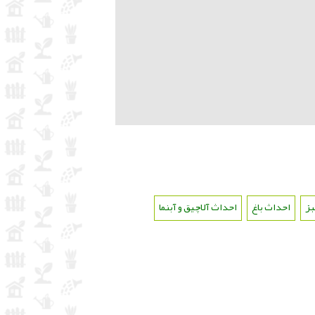
بز
،
احداث باغ
،
احداث آلاچیق و آبنما
،