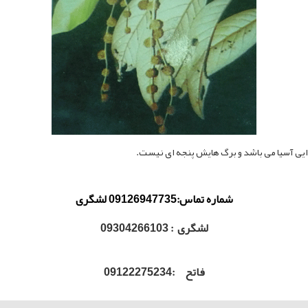
ایی آسیا می باشد و برگ هایش پنجه ای نیست.
شماره تماس:09126947735 لشگری
لشگری : 09304266103
فاتح :09122275234