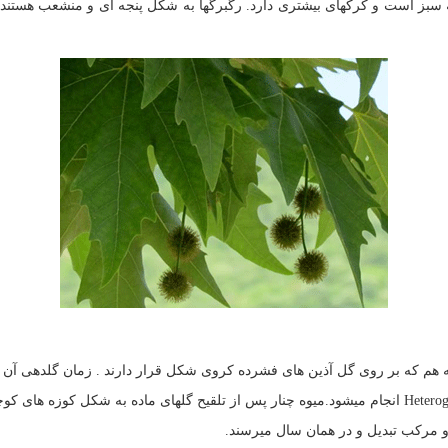
سبز است و کرکهای بیشتری دارد. رگبرگها به شکل پنجه ای و منشعب هستند. ر
هم که بر روی گل آذین های فشرده کروی شکل قرار دارند . زمان گلدهی آن در
دو صورت خودگشنAutogame و هم دگرگشن Heterogame انجام میشود.میوه چنار پس از تلقیح گلهای ماد
 مرکب تبدیل و در همان سال میرسند.