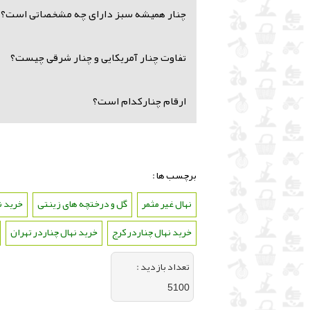
چنار همیشه سبز دارای چه مشخصاتی است؟
تفاوت چنار آمریکایی و چنار شرقی چیست؟
ارقام چنارکدام است؟
برچسب ها :
نهال غیر مثمر
،
گل و درختچه های زینتی
،
خرید ن
خرید نهال چناردر کرج
،
خرید نهال چناردر تهران
،
تعداد بازديد :
5100