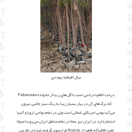
نهال اقیاقیا پیوندی
درخت اقاقیا درختى است با گل‌هاى زیبا از خانواده Fabaceae
که برگ‌هاى آن در بهار بسیار زیبا به رنگ ‌سبز جالبى بیرون
مى‌آیدبومى امریکاى شمالى است ولى در تمام نواحى اروپا و آسیا
انتشاردارد در ایران نیز عملا در تمام مناطق ایران مى‌رویداصولا
لغت اقاقیا که ظاهرا از Acacia فرانسوى گرفته شده در فارسى