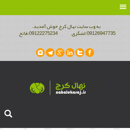
به وب سایت نهال کرج خوش آمدید.
09126947735:لشگری 09122275234:فاتح