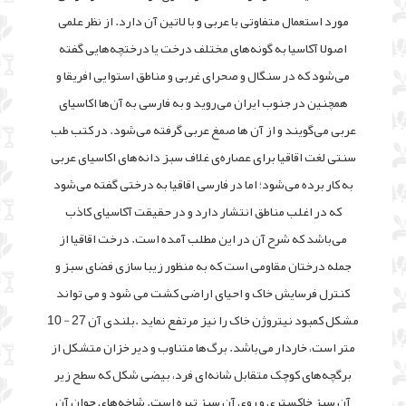
مورد استعمال متفاوتى با عربى و با لاتین آن دارد. از نظر علمى
اصولا آکاسیا به گونه‌هاى‌ مختلف درخت یا درختچه‌هایى گفته
مى‌شود که در سنگال و صحراى غربى و مناطق‌ استوایى افریقا و
همچنین در جنوب ایران مى‌روید و به فارسى به آن‌ها اکاسیاى
عربى ‌مى‌گویند و از آن ها صمغ عربى گرفته مى‌شود. در کتب طب
سنتى‌ لغت اقاقیا براى عصاره‌ی غلاف سبز دانه‌هاى اکاسیاى عربى
به کار برده مى‌شود؛ اما در فارسى‌ اقاقیا به درختى گفته مى‌شود
که در اغلب مناطق انتشار دارد و در حقیقت آکاسیاى ‌کاذب
مى‌باشد که شرح آن در این مطلب آمده است. درخت اقاقیا از
جمله درختان مقاومی است که به منظور زیبا سازی فضای سبز و
کنترل فرسایش خاک و احیای اراضی کشت می شود و می تواند
مشکل کمبود نیتروژن خاک را نیز مرتفع نماید .بلندى آن 27 - 10
متر است، خاردار مى‌باشد. برگ‌ها متناوب ‌و دیر خزان متشکل از
برگچه‌هاى کوچک متقابل شانه‌اى فرد، بیضى شکل که سطح ‌زیر
آن سبز خاکسترى و روى آن سبز تیره است. شاخه‌هاى جوان آن