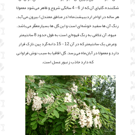
شکننده، گلهاى‌ آن ‌که از 6 - 4 سالگى شروع و ظاهر مى‌شود معمولا
هر ساله در اواخر اردیبهشت‌ماه‌ (در مناطق معتدل) بیرون مى‌آید.
رنگ آن ها سفید خوشه‌اى است و این گل ها بسیارمعطّر مى‌باشد.
میوهء آن غلافى به رنگ قهوه‌اى است به طول حدود 8 سانتیمتر
وعرض یک سانتیمتر که در آن 12 - 15 دانه گرد پهن نازک قرار
دارد و معمولا در آبان‌ماه مى‌رسد. گل اقاقیا به سبب نوش فراوانى
که دارد جاذب زنبور عسل است.