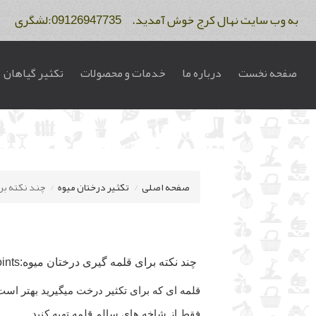
به وب سایت نهال کرج خوش آمدید. 09126947735:لشگری 09122275234:فاتح
صفحه نخست
درباره ما
خدمات و محصولات
تکثیر گیاهان
صفحه اصلی
تکثیر درختان میوه
چند نکته بر
چند نکته برای قلمه گیری درختان میوه:fruite grafting points
قلمه ای که برای تکثیر درخت میگیرید بهتر ا
فقط از شاخه های سالم قلمه تهیه کنید.