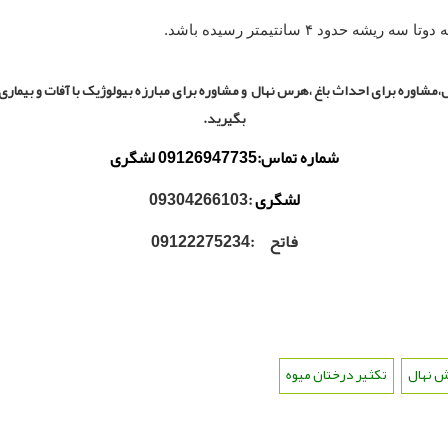
 حدود ۴ سانتیمتر رسیده باشد.
،مشاوره برای احداث باغ ،هرس نهال و مشاوره برای مبارزه بیولوژیک با آفات و بیماری ها
بگیرید.
شماره تماس:09126947735 لشگری
لشگری
:09304266103
فاتح :09122275234
 نهال
،
تکثیر درختان میوه