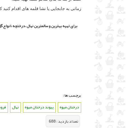
زمانی به جابجایی یا نشا قلمه های اقدام کنید که دوتا سه ریشه
برای تهیه بهترین و سالمترین نهال ،درختچه ،انواع گل
برچسب ها :
درختان میوه
،
پیوند درختان میوه
،
نهال
،
فروش
تعداد بازديد :
688