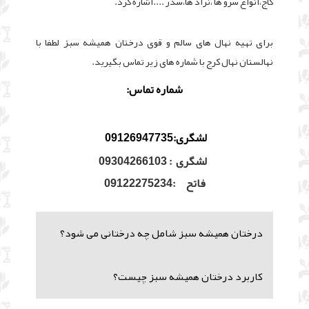
کاج،انواع سرو ها ،نراد ها،سدر ....اشاره کرد.
برای تهیه نهال های سالم و قوی درختان همیشه سبز لطفا با
نهالستان نهال کرج با شماره های زیر تماس بگیرید.
شماره تماس:
لشگری
:09126947735
لشگری : 09304266103
فاتح :09122275234
درختان همیشه سبز شامل چه درختانی می شود؟
کاربرد درختان همیشه سبز چیست؟