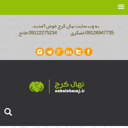
به وب سایت نهال کرج خوش آمدید.
09126947735:لشگری 09122275234:فاتح