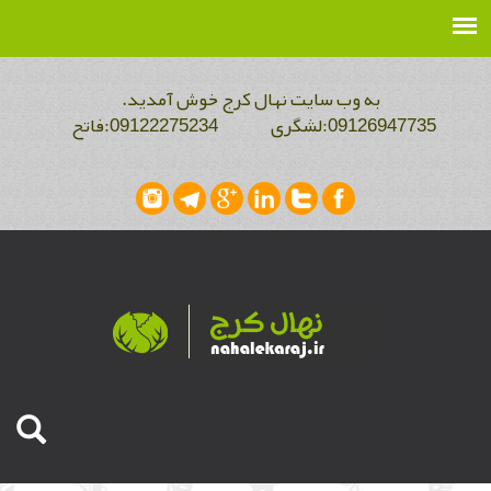
به وب سایت نهال کرج خوش آمدید.
09126947735:لشگری 09122275234:فاتح