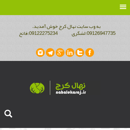
به وب سایت نهال کرج خوش آمدید.
09126947735:لشگری 09122275234:فاتح