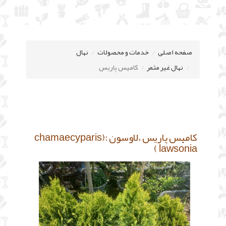
صفحه اصلی
خدمات و محصولات
نهال
نهال غیر مثمر
کامیس پاریس
کامیس پاریس ،لاوسون :(chamaecyparis
lawsonia )