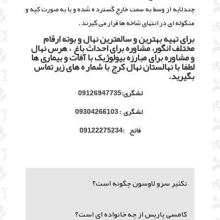
چندلایه از وسط به سمت خارج گسترد ه شده و یا به صورت کپه و
منگوله ای در انتهای شاخه ها قرار می گیرند .
برای تهیه بهترین و سالمترین نهال و بوته ارقام
مختلف انگور، مشاوره برای احداث باغ ، هرس نهال
و مشاوره برای مبارزه بیولوژیک با آفات و بیماری ها
لطفا با نهالستان نهال کرج با شمار ه های زیر تماس
بگیرید.
لشگری:09126947735
لشگری : 09304266103
فاتح :09122275234
تکثیر سرو لاوسون چگونه است؟
کامسی پاریس از چه خانواده ای است؟