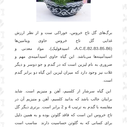
برگ‌های گل تاج خروس، خوراکی ست و از نظر ارزش
غذایی گل تاج خروس حاوی ویتامین‌ها
(A،C،E،B2،B3،B5،B6، اسیدفولیک)، مواد معدنی و
اسیدآمینه‌ها می‌باشد. این گیاه حاوی اسیدآمینه‌ی مهم و
ضروری به نام لیزین است که در گندم و جو دوسر و دیگر
غلات نیز وجود دارد که میزان لیزین این گیاه دو برابر گندم
است.
این گیاه سرشار از کلسیم، آهن و منیزیم است. شاید
برایتان جالب باشد که بدانید کلسیم، آهن و منیزیم آن در
مقایسه با گندم به ترتیب 4 و 2 برابر است. برتری دیگر گل
تاج خروس این است که فاقد گلوتن بوده و به همین دلیل
برای کسانی که به گلوتن حساسیت دارند مناسب است