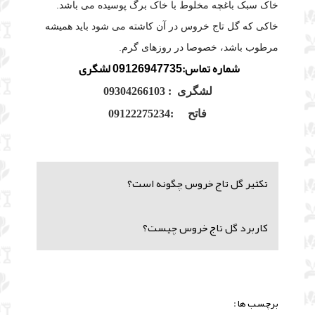
خاک سبک باغچه مخلوط با خاک برگ پوسیده می باشد.
خاکی که گل تاج خروس در آن کاشته می شود باید همیشه
مرطوب باشد، خصوصا در روزهای گرم.
شماره تماس:09126947735 لشگری
لشگری : 09304266103
فاتح :09122275234
تکثیر گل تاج خروس چگونه است؟
کاربرد گل تاج خروس چیست؟
برچسب ها :