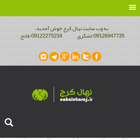
به وب سایت نهال کرج خوش آمدید.
09126947735:لشگری 09122275234:فاتح