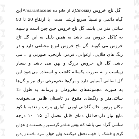
از خانواده Amarantaceae
گل تاج خروس
(Celosia)،
این
با ارتفاع 20 تا 50
گیاه دائمی و نسبتاً سریع‌الرشد است
سانتی متر می باشد. گل تاج خروس چین چین است و شبیه
به کاکل خروس می باشد به همین دلیل به این گل تاج
خروس می گویند. گل تاج خروس انواع مختلفی دارد و در
رنگ های طلایی، ارغوانی، قرمز، نارنجی، صورتی و ... می
باشد. گل تاج خروس بزرگ و پهن می باشد و بسیار
زیباست
.
این
و به صورت یكساله كاشت و استفاده می‌شود
گل اصالتی آسیایی دارد و
برگ‌ها تخم‌مرغی نوك تیز و گل‌ها
به صورت مجموعه‌های مخروطی و پرمانند به طول 15
سانتی‌متر و رنگ‌های متنوع در تابستان ظاهر می‌شوند
به
مكان پرنور، خاك گلدانی لومی، آبیاری مرتب و تغذیه با كود
مایع نیاز دارد
حداقل دمای قابل تحمل آن ۱۵- ۱۰ درجه
که بومی مناطق گرمسیری هستند و هوای
سانتی گراد می باشد
گرم و خشک را خوب تحمل میکنند ولی هوای سرد باعث زردی