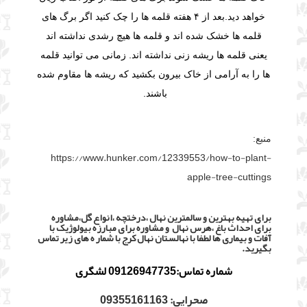
خواهد دید.
بعد از ۴ هفته قلمه ها را چک کنید اگر برگ های
قلمه ها خشک شده اند و قلمه ها هیچ رشدی نداشته اند
یعنی قلمه ها ریشه زنی نداشته اند. زمانی می توانید قلمه
ها را به آرامی از خاک بیرون بکشید که ریشه ها مقاوم شده
باشند.
منبع:
https://www.hunker.com/12339553/how-to-plant-
apple-tree-cuttings
برای تهیه بهترین و سالمترین نهال ،درختچه ،انواع گل،مشاوره
برای احداث باغ ،هرس نهال و مشاوره برای مبارزه بیولوژیک با
آفات و بیماری ها لطفا با نهالستان نهال کرج با شمار ه های زیر تماس
بگیرید.
شماره تماس:09126947735 لشگری
صحرایی: 09355161163