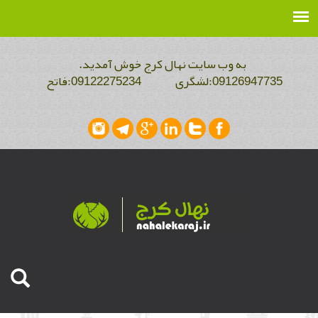
به وب سایت نهال کرج خوش آمدید.
09126947735:لشگری 09122275234:فاتح