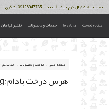
به وب سایت نهال کرج خوش آمدید. 09126947735:لشگری 09122275234:فاتح
صفحه نخست
درباره ما
خدمات و محصولات
تکثیر گیاهان
صفحه اصلی
خدمات و محصولات
احداث باغ
هرس درخت بادام:almond pruning