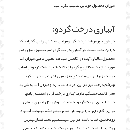
میزان محصول خود بی نصیب نگردانید.
آبیاری درخت گردو:
در طول دوره رشد درخت گردو مراحل مختلفی را می گذراند.که
دراین مدت غفلت در آبیاری درخت گردوهم محصول سال وهم
محصول سالهای آینده را کاهش میدهد.تعیین دقیق میزان آب
مورد نیاز یک هکتار باغ گردو از کاشت تا برداشت گردوکار آسانی
نیست.زیرا عوامل متعددی مثل سن وقدرت رشد وعملکرد
وتراکم درخت نیز در این امر دخالت دارد.ومیزان آب به شرایط
محل کاشت بستگی دارد.آبیاری درخت گردو اهمیت زیادی
دارد.آبیاری درخت گردو به به چند روش مثل آبیاری غرقابی-
نواری-قطره ای-بارانی وبابلر انجام میشود.که میتواند آب چاه –
رودخانهویا قنات باشد.در بین سیستمهای تحت فشار بهترین
روش بابلر است.که در کنار هر درخت یک یا دو شیر نصب می