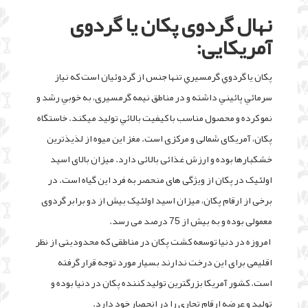
نهال گردوی پکان یا گردوی
آمریکایی:
پكان يا گردوي گرمسيري تنها جنس از گردوئيان است كه نياز
سرمائي پائيني داشته و در مناطق نیمه گرمسیری، به خوبي رشد و
نمو کرده و محصول مناسب با كيفيت بالائي توليد مي­كند. خاستگاه
پکان، آمریکای شمالی و مرکزی است. مغز این میوه از لذیذترین
خشکبارها بوده و ارزش غذائی بالائی دارد. میزان بالای اسید
اولئیک در پکان از ویژگی های منحصر به فرد این گیاه است. در
برخی از ارقام پکان، میزان اسید اولئیک بیش از دو برابر گردوی
معمولی بوده و به بیش از 75 درصد می رسد.
امروزه در دنیا توسعه كشت پكان در مناطقی که محدودیتی از نظر
اقلیمی برای این درخت ندارند بسیار مورد توجه قرار گرفته
است. کشور آمریکا بزرگترین تولید کننده پکان در دنیا بوده و
تولید و عرضه ارقام تجاری را در انحصار خود دارد.