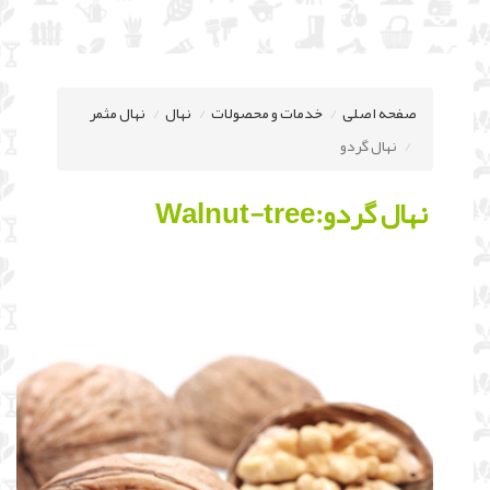
صفحه اصلی
خدمات و محصولات
نهال
نهال مثمر
نهال گردو
نهال
گردو:Walnut-tree