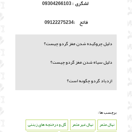
لشگری : 09304266103
فاتح :09122275234
دلیل چروکیده شدن مغز گردو چیست؟
دلیل سیاه شدن مغز گردو چیست؟
ازدیاد گردو چگونه است؟
برچسب ها :
نهال مثمر
،
نهال غیر مثمر
،
گل و درختچه های زینتی
،