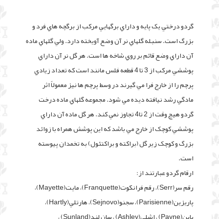
گردو درختي يک پايه و داراي برگهايي مرکب از برگچه هاي فرد و
بزرگ است. سنبله گلهاي نر آن وضع آويخته دارد. ولي گلهاي ماده
آن داراي وضع قائم بر روي شاخه ها است. هر گل نر آن داراي
پوششي مرکب از 3 تا 4 قطعه فلس مانند است که تعداد زيادي
پرچم را از خارج فرا مي گيرند در وسط پرچم ها نيز معمولاً اثر
مادگي رشد نيافته ديده مي شود. مجموعه گلهاي ماده درخت
گردو هيچ وقت از 2 تا4 تجاوز نمي کند. هر گل ماده آن داراي
پوششي کوچک از خارج مي باشد که اين پوشش همراه با زوائد
بزرگ و کوچک زير گل (براکته و براکتئول) به تخمدان پيوسته
است.
ارقام گردو عبارتند از:
رقم سر(Serr)، رقم فرانکوت(Franquette)، مايت(Mayette)،
پاريزين(Parisienne)، سجنو(Sejnovo)، هارتلي(Hartly)،
پاين(Payne) ، اشلي(Ashley) ، سان لند(Sunland) ،