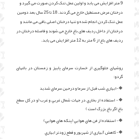
9 متر افزایش می یابد و اولین عمل تنک کردن صورت می گیرد و
درختان عرض مستطیل خارج می گردند. 18 تا 25 سال بعد دومین
عمل تنک کردن انجام شده و تنها درختان اصلی باقی می مانند و
درختان از داخل ردیف های باغ خارج می شوند و فاصله درختان در
ردیف های باغ از 6 متر به 12 متر افزایش می یابد.
روشهای جلوگیری از خسارت سرمای پاییز و زمستان در باغهای
گردو:
🔶-ابياري شب قبل از سرما و درحين سرماي شديد
🔶- استفاده از بخاري در جهات شمال غربي و غرب (و در كل سطح
باغ اگر باغ بزرگ است )
🔶- استفاده از فن هاي هوايي (پنكه هاي هوايي)
🔶- کاهش آبیاری از شهریور و قطع زودتر ابياري