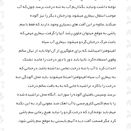
توجه داشت.ونباید بگذاریم آب به تنه درخت برسد.چون که آب
موجب انتقال بیماری میشود.ودرختان دیگر را نیز آلوده
مبکند.علاوه بر این آفت های بسیاری وجود دارند که فقط با سم
پاشی به موقع میتوان جلوی رشد آنها را گرفت.بیماری مهمی که
باعث مرگ درختان گردو میشود.بیماری آب سیاه
(فیتوفترا)میباشد.که برای جلوگیری از آن اولا باید از نهال سالم
وقوی استفاده کرد.ثانیا باید دور تا دور درخت را مانند تشتک
احداث کرد تا آب با تنه درخت تماس نداشته باشد.درختانی که
به بیماری آب سیاه (فیتوفترا)مبتلا میشوند.باید محل آلودگی تنه
درخت را با کارد تراشیدتا جایی که به به بافت سالم درخت
برسد.وسپس بافتهای آلوده را سوزاند .آنگاه محل تراشیده شده
را با سم اکسی کلرورمسی یا آب اهک ضد عفونی کرد.به این نکته
مهم باید توجه کرد که درخت گردو را نباید هیچ رمانی سم پاشی
کرد مگر قسمت آفت دیده آنهم بایستی به موقع سم پاشی شود.