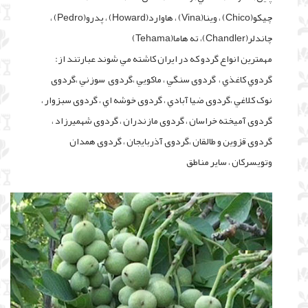
چيکو(Chico) ، وينا(Vina) ، هاوارد(Howard) ، پدرو(Pedro) ،
چاندلر(Chandler)، ته هاما(Tehama)
مهمترين انواع گردو که در ايران کاشته مي شوند عبارتند از:
گردوي کاغذي ، گردوی سنگي ، ماکويي ،گردوی سوزني ،گردوی
نوک کلاغي ،گردوی ضيا آبادي ، گردوی خوشه اي ، گردوی سبزوار ،
گردوی آميخته خراسان ، گردوی مازندران ، گردوی شهميرزاد ،
گردوی قزوين و طالقان ،گردوی آذربايجان ، گردوی همدان
وتويسرکان ، ساير مناطق