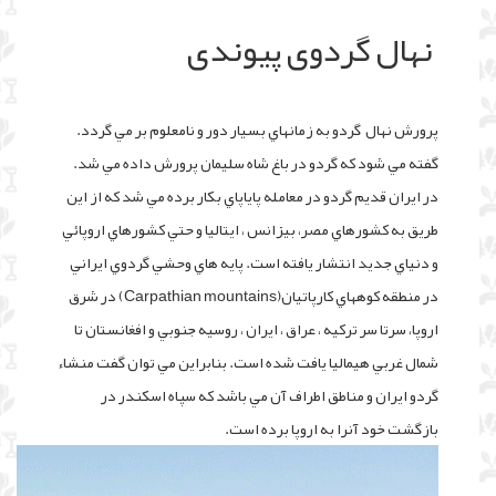
نهال گردوی پیوندی
پرورش نهال گردو به زمانهاي بسيار دور و نامعلوم بر مي گردد.
گفته مي شود که گردو در باغ شاه سليمان پرورش داده مي شد.
در ايران قديم گردو در معامله پاياپاي بکار برده مي شد که از اين
طريق به کشورهاي مصر، بيزانس ، ايتاليا و حتي کشورهاي اروپائي
و دنياي جديد انتشار يافته است. پايه هاي وحشي گردوي ايراني
در منطقه کوههاي کارپاتيان(Carpathian mountains) در شرق
اروپا، سرتا سر ترکيه ، عراق ، ايران ، روسيه جنوبي و افغانستان تا
شمال غربي هيماليا يافت شده است. بنابراين مي توان گفت منشاء
گردو ايران و مناطق اطراف آن مي باشد که سپاه اسکندر در
بازگشت خود آنرا به اروپا برده است.