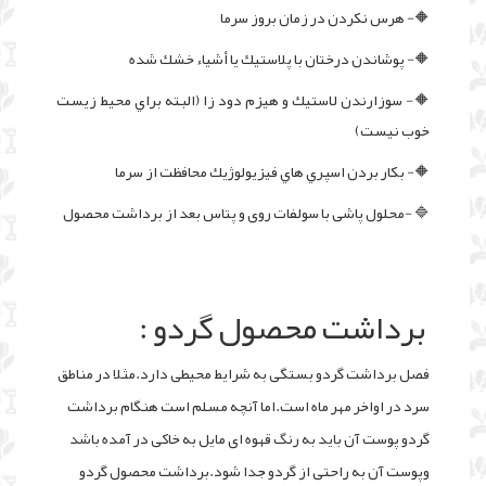
🔶- هرس نكردن در زمان بروز سرما
🔶- پوشاندن درختان با پلاستيك يا أشياء خشك شده
🔶- سوزارندن لاستيك و هيزم دود زا (البته براي محيط زيست
خوب نیست)
🔶- بكار بردن اسپري هاي فيزيولوژيك محافظت از سرما
🔷 -محلول پاشی با سولفات روی و پتاس بعد از برداشت محصول
برداشت محصول گردو :
فصل برداشت گردو بستگی به شرایط محیطی دارد.مثلا در مناطق
سرد در اواخر مهر ماه است.اما آنچه مسلم است هنگام برداشت
گردو پوست آن باید به رنگ قهوه ای مایل به خاکی در آمده باشد
وپوست آن به راحتی از گردو جدا شود.برداشت محصول گردو