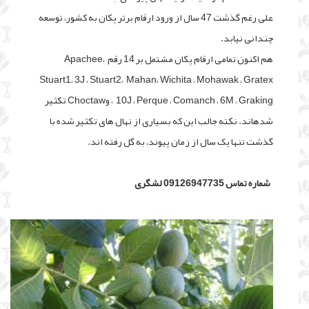
علی رغم گذشت 47 سال از ورود ارقام برتر پکان به کشور، توسعه
چندانی نیابد.
هم اکنون تمامی ارقام پکان مشتمل بر 14 رقم Apachee،
Stuart1، 3J ، Stuart2، Mahan، Wichita ، Mohawak ، Gratex
، 10J ، Perque ، Comanch ، 6M ، Graking وChoctaw تکثیر
شده­اند. نکته جالب این که بسیاری از نهال های تکثیر شده با
گذشت تنها یک سال از زمان پیوند، به گل رفته ­اند.
شماره تماس 09126947735 لشگری