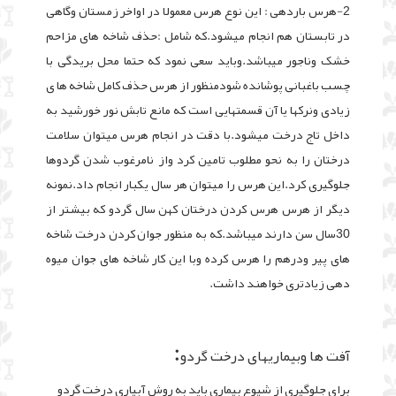
2-هرس باردهی : این نوع هرس معمولا در اواخر زمستان وگاهی
در تابستان هم انجام میشود.که شامل :حذف شاخه های مزاحم
خشک وناجور میباشد.وباید سعی نمود که حتما محل بریدگی با
چسب باغبانی پوشانده شودمنظور از هرس حذف کامل شاخه ها ی
زیادی ونرکها یا آن قسمتهایی است که مانع تابش نور خورشید به
داخل تاج درخت میشود.با دقت در انجام هرس میتوان سلامت
درختان را به نحو مطلوب تامین کرد واز نامرغوب شدن گردوها
جلوگیری کرد.این هرس را میتوان هر سال یکبار انجام داد.نمونه
دیگر از هرس هرس کردن درختان کهن سال گردو که بیشتر از
30سال سن دارند میباشد.که به منظور جوان کردن درخت شاخه
های پیر ودرهم را هرس کرده وبا این کار شاخه های جوان میوه
دهی زیادتری خواهند داشت.
:
آفت ها وبیماریهای درخت گردو
برای جلوگیری از شیوع بیماری باید به روش آبیاری درخت گردو