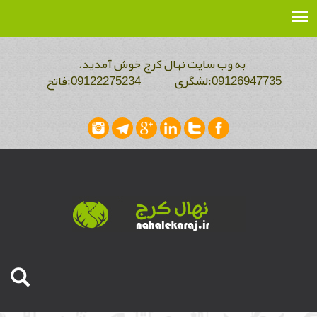
به وب سایت نهال کرج خوش آمدید.
09126947735:لشگری 09122275234:فاتح