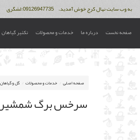
به وب سایت نهال کرج خوش آمدید. 09126947735:لشگری 09122275234:فاتح
صفحه نخست
درباره ما
خدمات و محصولات
تکثیر گیاهان
صفحه اصلی
خدمات و محصولات
گل و گیاهان
سرخس برگ شمشیری