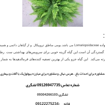
اده
Lomariopsidaceae می باشد.بومی مناطق تروپیکال و از گیاهان دائمی و همیشه سبز
 مترونیم نیز گستردگی آن است.این گیاه گزینه خوبی برای سرویس‌های بهداشتی ست.
رته می‌کند. این گیاه جزو یکی از بهترین تصفیه کننده‌های فرمالدهید‌ها به شمار 
مشاوره برای احداث باغ ، هرس نهال و مشاوره برای مبارزه بیولوژیک با آفات و بیماری ها
شماره تماس:09126947735 لشگری
لشگری:09304266103
فاتح :09122275234