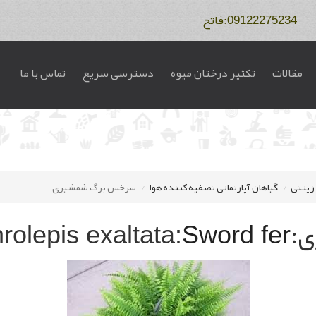
مقالات
تکثیر درختان میوه
دسترسی سریع
تماس با ما
 زینتی
گیاهان آپارتمانی تصفیه کننده هوا
سرخس برگ شمشیری
:
rolepis exaltata:
Sword fer