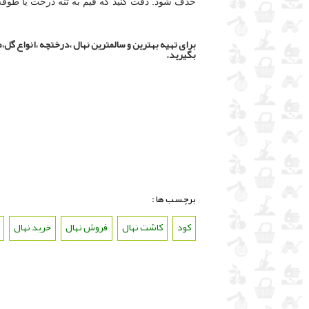
حذف شود. دقت کنید که قیم به تنه درخت یا طوق
برای تهیه بهترین و سالمترین نهال ،درختچه ،انواع گل،م
بگیرید.
برچسب ها :
کود
،
کاشت نهال
،
فروش نهال
،
خرید نهال
،