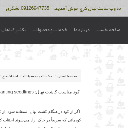
به وب سایت نهال کرج خوش آمدید. 09126947735:لشگری 09122275234:فاتح
صفحه نخست
درباره ما
خدمات و محصولات
تکثیر گیاهان
صفحه اصلی
خدمات و محصولات
احداث باغ
کود مناسب کاشت نهال: Suitable fertilizer for planting seedlings
کودهائی که سریعاً در خاک آزاد می‌شوند اجتناب 