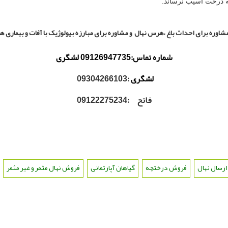
ه درخت آسیب نرساند.
شاوره برای احداث باغ ،هرس نهال و مشاوره برای مبارزه بیولوژیک با آفات و بیماری ها ل
شماره تماس:09126947735 لشگری
لشگری
:09304266103
فاتح :09122275234
ارسال نهال
،
فروش درختچه
،
گیاهان آپارتمانی
،
فروش نهال مثمر و غیر مثمر
،