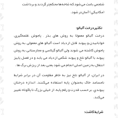
شلجمى باعث مى‌شود که شاخه‌ها محکم‌تر گردند و برداشت
(مکانيکي) آسان‌تر شود.
تکثیردرخت آلبالو:
درخت
آلبالو معمولا به روش های بذر , پاجوش ،
قلمه‌گيرى،
خوابانيدن،
و پیوند قابل ازدیاد است آلبالو های معمولی به روش
پاجوش کاشته می شوند ولی آلبالو گیلاسی و مجارستانی به روش
پیوند با آلبالو تلخ و پیوند شکمی ازدیاد می یابد و در فصل پاییز
انتقال به زمین اصلی انجام می شود یعنی بعد از ریزش برگ ها .
در ايران، از آلبالو تلخ نيز به خاطر مقاومت آن در برابر شرايط
نامساعد خاک به‌عنوان پايه استفاده مى‌کنند. اندازه درختان
پيوندي، بر حسب قدرت و رقم پايه، از خيلى بزرگ تا پاکوتاه تغيير
مى‌کند.
شرايط کاشت: