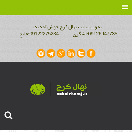
به وب سایت نهال کرج خوش آمدید.
09126947735:لشگری 09122275234:فاتح