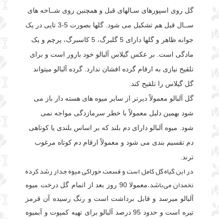
گل روی اسپورهای سـالهای قبل و همچنین روی شــاخه های
ســال قبل هم تشکیل می شود. گلها بصورت 5-3 تایی در یک
جوانه ظاهر و گلها دارای 5 گلبرگ، 5 کاسبرگ، پرچم و یک
مادگی است. بر عکس گیلاس آلبالو خود بارور است و برای
تلقیح نیازی به ارقام گرده افشان ندارد. گرده ‌آلبالو میتواند
گل گیلاس را تلقیح کند.
گل آلبالو معمولاً دیرتر از سایر میوه های هسته دار باز می
شود بهمین دلیل معمولاً با خطر سرمازدگی مواجه نمی
شود. میوه آلبالو دارای دم بلند که بر اساس بلندی یا کوتاهی
دم تقسیم بندی می شود و معمولاً ارقام دم کوتاه مرغوب
ترند.
در اين گياه گل کامل است و قسمت خوراکى ميوه جدار رشد کرده
تخمدان مى‌باشد.
معمولا 90 روز بعد از اتمام گل درخت میوه
آلبالو میرسد و قابل برداشت است و رنگ رسیده آن قرمز
تیره است و حدود 95 درصد آلبالو برای تهیه کمپوت و آبمیوه