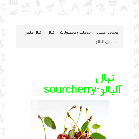
صفحه اصلی
خدمات و محصولات
نهال
نهال مثمر
نهال آلبالو
نهال
آلبالو:sourcherry