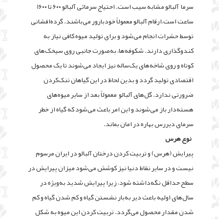
سرما آلبالو مشابه سيب است. احتياج سرمائى آلبالو ۶۰۰ تا ۱۶۰۰
ساعت است،
ارقام آلبالو معمولاً خودبارور مى‌باشند. گرده‌افشانى
توسط حشرات انجام مى‌شود و براى توليد ميوه کافى نياز به
کندوگذارى دارند. شکوفه‌ها، به‌صورت جانبى روى سيخک‌هاى
کوتاه و روى شاخه‌هاى يک‌ساله نيز ايجاد مى‌شوند تا يک محصول
اقتصادى توليد گردد و بدين لحاظ در اين گياهان تنک‌کردن
ضرورتى ندارد. گل‌هاى آلبالو معمولاً بعد از ساير ميوه‌هاى
هسته‌دار باز مى‌شوند و اين امر باعث مى‌شود که گياه از خطر
سرماى ديررس بهاره در امان بماند.
نوع هرس
پيرايش (هرس) و تربيت کردن درختان آلبالو در ايران مرسوم
نيست و در ساير نقاط دنيا نيز کوشش مى‌شود ميزان پيرايش در
سطح حداقل نگه‌داشته شود، زيرا پيرايش شديد به‌ويژه در
سال‌هاى اوليه باعث دير به‌بار نشستن گياه و کم شدن گياه و کم
شدن مقدار محصول مى‌گردد. تربيت کردن اين ميوه به شکل