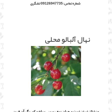
شماره تماس: 09126947735 لشگری
نهال آلبالو محلی
منشاآن ایران است و
همان نوع رسمی میباشد،که رنگ آن قرمز