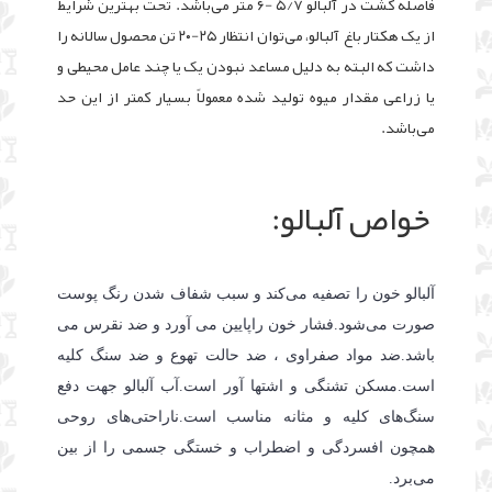
فاصله کشت در آلبالو ۵/۷ -۶ متر مى‌‌باشد. تحت بهترين شرايط
از يک هکتار باغ
آلبالو، مى‌توان انتظار ۲۵-۲۰ تن محصول سالانه را
داشت که البته به دليل مساعد نبودن يک يا چند عامل محيطى و
يا زراعى مقدار ميوه توليد شده معمولاً بسيار کمتر از اين حد
مى‌باشد.
خواص آلبالو:
آلبالو خون را تصفیه می‌کند و سبب شفاف شدن رنگ پوست
صورت می‌شود.
فشار خون راپایین می آورد و ضد نقرس می
باشد.
ضد مواد صفراوی ، ضد حالت تهوع و ضد سنگ کلیه
است.
مسکن تشنگی و اشتها آور است.
آب آلبالو جهت دفع
سنگ‌های کلیه و مثانه مناسب است.
ناراحتی‌های روحی
همچون افسردگی و اضطراب و خستگی جسمی را از بین
می‌برد.