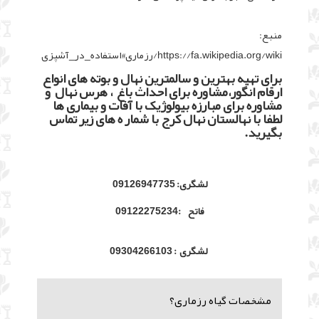
منبع:
https://fa.wikipedia.org/wiki/رزماری#استفاده_در_آشپزی
برای تهیه بهترین و سالمترین نهال و بوته های انواع
ارقام انگور،مشاوره برای احداث باغ ، هرس نهال و
مشاوره برای مبارزه بیولوژیک با آفات و بیماری ها
لطفا با نهالستان نهال کرج با شمار ه های زیر تماس
بگیرید.
لشگری: 09126947735
فاتح :09122275234
لشگری : 09304266103
مشخصات گیاه رزماری؟