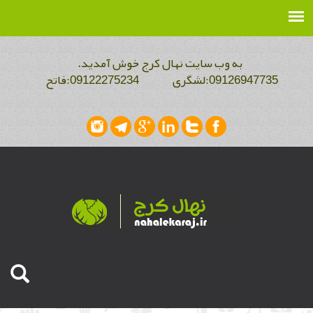
به وب سایت نهال کرج خوش آمدید.
09126947735:لشگری 09122275234:فاتح