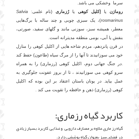
سرما وخشکی می باشد.
رومارَن
یا
اِکلیل کوهی
یا
رُزماری
(
نام علمی
:
Salvia
rosmarinus
)، یک
سبزی
چوبی و چند ساله با برگ‌هایی
معطر،
همیشه سبز
، سوزنی مانند و گلهای سفید، صورتی،
بنفش یا آبی، بومی منطقه مدیترانه است.
در قرن پانزدهم، مردم شاخه هایی از اکلیل کوهی را منازل
خود می سوزانیدند تا آنها را از مرگ سیاه (طاعون) حفظ کند
.در جنگ جهانی دوم، اکلیل کوهی (رزماری) را به همراه
سرو کوهی می سوزانیدند ، تا از بروز عفونت جلوگیری به
عمل بیاید. در یونان باستان اعتقاد بر این بوده که اکلیل
کوهی (رزماری) ذهن و حافظه را تقویت می کند .
کاربرد گیاه رزماری:
گیاه رز ماری علاوه بر مصارف دارویی و غذایی کاربرد بسیار زیادی
در فضای سبز بعنوان گیاه پوششی دارد.