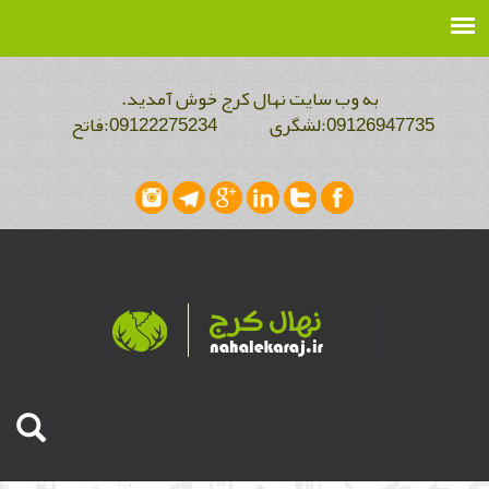
به وب سایت نهال کرج خوش آمدید.
09126947735:لشگری 09122275234:فاتح