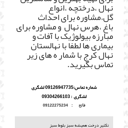
نهال ،درختچه ،انواع
گل،مشاوره برای احداث
باغ ،هرس نهال و مشاوره برای
مبارزه بیولوژیک با آفات و
بیماری ها لطفا با نهالستان
نهال کرج با شمار ه های زیر
تماس بگیرید.
شماره تماس:09126947735 لشگری
لشگری : 09304266103
فاتح : 09122275234
تکثیر درخت همیشه سبز بلوط سبز