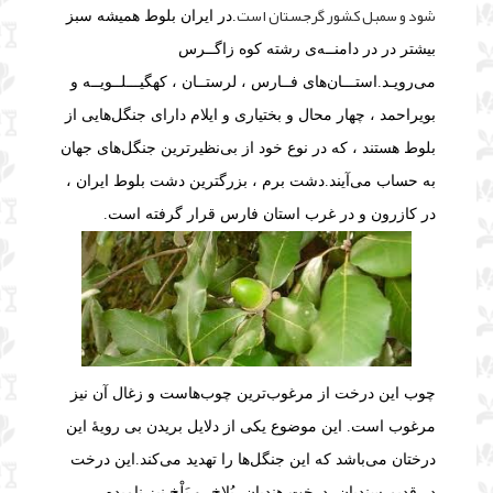
شود و سمبل کشور گرجستان است
.
در ایران بلوط همیشه سبز
بیشتر در در دامنــه‌ی رشته کوه زاگــرس
می‌رويـد.
استـــان‌های فــارس ، لرستــان ، کهگیـــلــویــه و
بویراحمد ، چهار محال و بختیاری و ایلام دارای جنگل‌هایی از
بلوط هستند ، که در نوع خود از بی‌نظیرترین جنگل‌های جهان
به حساب می‌آيند.
دشت برم ، بزرگترین دشت بلوط ایران ،
در کازرون و در غرب استان فارس قرار گرفته است.
چوب این درخت از مرغوب‌ترین چوب‌هاست و زغال آن نیز
مرغوب است. این موضوع یکی از دلایل بریدن بی رویهٔ این
درختان می‌باشد که این جنگل‌ها را تهدید می‌کند.
این درخت
در قدیم سِندیان، درخت هندیان، بُلاخ، و بَلْخ نیز نامیده