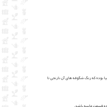
 که از خانواده Lythraceae می باشد. بومی اروپا و هیمالیا بوده که رنگ شگوفه های آن نارنجی تا
 دو قسمت ماسه باشد.