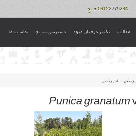
مقالات
تکثیر درختان میوه
دسترسی سریع
تماس با ما
 زینتی
انار زینتی
Punica
granatum
v