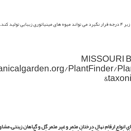
ولید کند.
MISSOURI 
anicalgarden.org/PlantFinder/Pla
taxon
ای انواع ارقام نهال درختان مثمر و غیر مثمر گل و گیاهان زینتی،مش