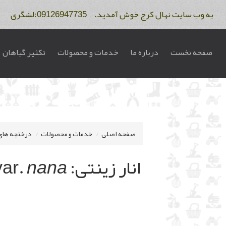
به وب سایت نهال کرج خوش آمدید. 09126947735:لشگری 09122275234:فاتح
صفحه نخست
درباره ما
خدمات و محصولات
تکثیر گیاهان
صفحه اصلی
خدمات و محصولات
درختچه های
انار زینتی:
nana
ar.