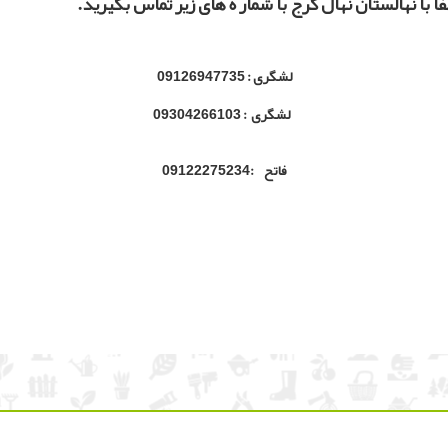
فا با نهالستان نهال کرج با شمار ه های زیر تماس بگیرید.
لشگری : 09126947735
لشگری : 09304266103
فاتح :09122275234