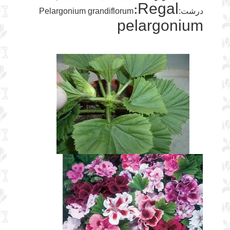
:Regal
درشت:Pelargonium grandiflorum
pelargonium