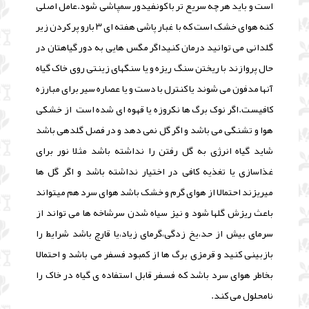
است و باید هر چه سریع تر با کونفیدور سمپاشی شود.عامل اصلی
کنه هوای خشک است که با غبار پاشی هفته ای ۳ بارو پر کردن زیر
گلدانی می توانید درمان کنیداگر مگس هایی به دور گیاهتان در
حال پروازند
با ریختن سنگ ریزه و یا سنگهای زینتی روی خاک گیاه
آنها مدفون می شوند یا کنترل با دست و یا عصاره سیر برای مبارزه
کافیست.اگر نوک برگ ها نکروزه یا قهوه ای شده است
از خشکی
هوا و تشنگی می باشد و اگر گل نمی دهد و
در فصل گلدهی باشد
شاید گیاه انرژی به گل رفتن را نداشته باشد مثلا نور برای
غذاسازی یا تغذیه کافی در اختیار نداشته باشد و اگر گل ها
میریزند
احتمالا از هوای گرم و خشک باشد هوای سرد هم میتواند
باعث ریزش گلها شود و نیز
سیاه شدن سرشاخه ها می تواند از
سرمای بیش از حد،یخ زدگی،گرمای زیاد،یا قارچ باشد شرایط را
بازبینی کنید و قرمزی برگ ها
از کمبود فسفر می باشد و احتمالا
بخاطر هوای سرد باشد که فسفر قابل استفاده ی گیاه در خاک را
نامحلول می کند.