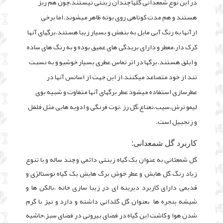
در این نوع شمعدانی گلها چندان زینتی نیستند،چون هم ریز
هستند و هم مدت کوتاهی روی بوته ظاهر میشوند.اما برخی
ازآنها به رنگ آبی مایل به بنفش و بسیار زیبا هستند،برگهای آنها
کرک دار،معطر و دارای بریدگی های عمیق بوده و به رنگ های ساده
و ابلق هستند.برگها در اثر تماس عطری بسیار خوشبو و به نسبت
تند از خود متصاعد میکنند،از این جهت از اسانس آنها در
عطرسازی استفاده میشود عطر برگهای آنها متفاوت و شبیه بوی
لیمو ترش،سیب،نعناع،گل رز ،توت فرنگی و ادویه هایی مثل فلفل
و زنجبیل است.
کاربرد گل شمعدانی:
گل شمعئانی به عنوان یک گیاه زینتی دائمی و چند ساله و با تنوع
زیاد رنگ گل هایش و عطر خوش برگ هایش یک گیاه نوستالژی و
قدیمی دارای کاربرد دیرینه ای در زیبا سازی خانه ،بالکن ها و
شیشه پنجره ها بعنوان گل گلدانی داشته و دارد و نیز با گرم
شدن هوا و کاشت این گیاه در فضای بیرونی در فضای سبز،حاشیه