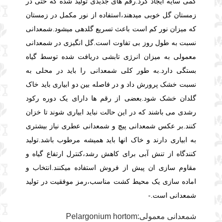
کمی سایه ایجاد کرد.رقم های جدیدی تولید شده که حتی در
زمستان گل خوبی میدهند،استفاده از نور مکمل در زمستان
که میزان نور کم است باعث تسریع گلدهی میشود.شمعدانی
نسبت به طول روز بی تفاوت است.گل انگیزی در شمعدانی
معمولی به میزان انرژی تابشی دریافت شده توسط گیاه
بستگی دارد.
به طور کلی شمعدانی را باید در محلی به
نسبت خشک پرورش داد و در فاصله بین دو ابیاری باید خاک
گلدان خشک شود.بعضی از رقم ها دارای یک دوره رکود
رشدی می باشند که در این حالت نباید ابیاری شوند تا خزان
کنند.بر عکس شمعدانی پیچ و شمعدانی عطری نیاز بیشتری
به ابیاری دارند و خاک انها باید همیشه مرطوب باشد.تولید
کنندگاه از تنش آبی برای کاهش رشد،کنترل ارتفاع گیاه و
مقاوم سازی ان پیش از فروش استفاده میکنند.انتخاب و
اماده سازی یک محیط کشت مناسب،رمز موفقیت در تولید
شمعدانی است.-
شمعدانی معمولی:Pelargonium hortom