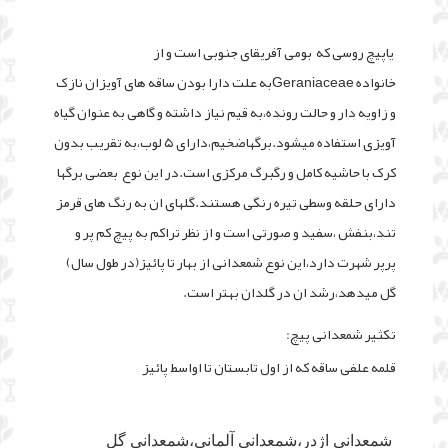
یاپیچ روسی که بومی آفریقای جنوبی است و از
خانواده Geraniaceaeبه علت دارا بودن ساقه های آویزان نازک
و زاویه دار و حالت رونده،به قیم نیاز داشته و گاهی به عنوان گیاه
آویزی استفاده میشود.برگهاضخیم،دارای ۵ لوب،به تقریب بدون
کرک با حاشیه کامل و رگبرگ مرکزی است.در این نوع بعضی برگها
دارای حلقه وسطی تیره رنگی هستند.گلهای ان به رنگ های قرمز
تند،بنفش ،سفید و صورتی است و از نظر تراکم به پیچ کم پر و
پرپر شهرت دارد،این نوع شمعدانی از بهار تا پائیز(در طول سال)
گل میدهد،رشد ان در گلدان بهتر است.
تکثیر شمعدانی پیچ:
قلمه علفی ساقه که از اول تابستان تا اواسط پائیز
شمعدانی اژدر،شمعدانی آلمانی،شمعدانی گل