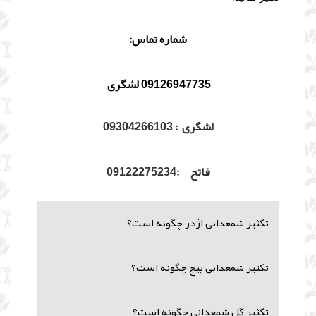
شماره تماس:
09126947735 لشگری
لشگری : 09304266103
فاتح :09122275234
تکثیر شمعدانی اژدر چگونه است؟
تکثیر شمعدانی پیچ چگونه است؟
تکثیر گل شمعدانی چگونه است؟