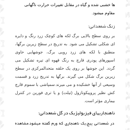
ها خشبی شده و گیاه در مقابل تغییرات حرارت ناگهانی
مقاوم میشود.
زنگ شمعدانی:
بر روی سطح بالایی برگ لکه های کوچک زرد رنگ و دایره
ای شکلی تشکیل می شود. به تدریج در سطح زیرین برگها،
منطبق با لکه های زرد رویی برگ، جوشهایی حاوی
اسپورهای پودری قارچ به رنگ قهوه ای تیره تشکیل می
گردد. این جوشها بر روی یک حلقه متحدالمرکزی در سطح
زیرین برگ شکل می گیرند. برگها به تدریج زرد و قسمت
وسیعی از آنها خشکیده و می میرند.سمپاشی با سموم قارچ
کش نظیر پروپیکونازول (تیلت) و یا تری فورین در کنترل
بیماری مؤثر است.
ناهنجاریهای فیزیولیژیک در گل شمعدانی:
در شمعدانی پیچ،یک ناهنجاری که ورم گفته میشود،مشاهده