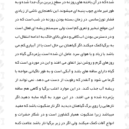
شده که در آن یاخته های روزنه در سطح زیرین برگ جدا شده و به
طور غیر عادی چوب پنبه ای میشوند.این ناهنجاری ناشی از زیادی
فشار تورژسانس در زمان بسته بودن روزنه در شب است که در
این موقع تبخیر و تعرق کم است ولی سیستم ریشه ای فعال است
و در دسترس بودن اب کافی و دمای بالای خاک،به ادامه انتقال اب
به برگها کمک میکند.اگر گیاهتان بی حال است
یا از آبیاری کم می
باشد یا زیاد و یا هوای سرد عامل ان شده است.
پژمردگی گیاه در
روزهای گرم و روشن نیز اتفاق می افتد و این در موردی است که
گیاه دارای ساقه های بلند و آبکی است و به طور ناگهانی مواجه با
گرما می شود و آنقدر که رطوبت از دست می دهد، نمی تواند از
ریشه آب جذب کند. در این موارد اغلب برگها و گاهی هم ساقه
پژمرده شده و می افتد. در این مورد به گیاه سایه دهید.اگر
تارهایی را روی برگ گیاهتان دیدید
اگر تار عنکبوت باشد که مفید
میباشد زیرا عنکبوت همیار کشاورز است و در شکار حشرات و
انواع آفات کمک میکند ولی اگر در زیر برگها تار باشد علامت کنه