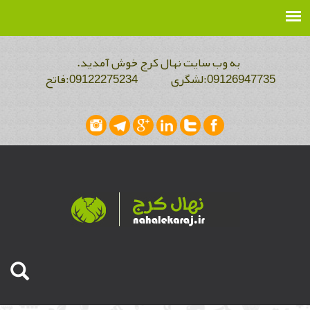
به وب سایت نهال کرج خوش آمدید.
09126947735:لشگری 09122275234:فاتح