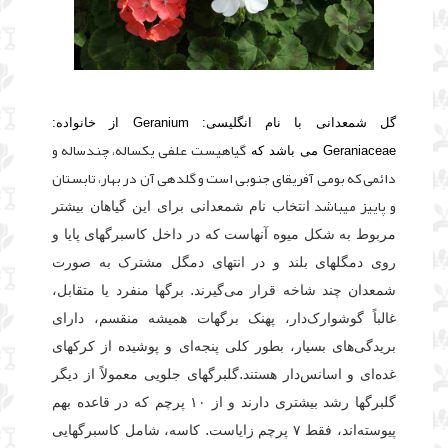
گل شمعدانی با نام انگلیسی: Geranium از خانواده:
گیاهیست علفی یکساله، چندساله و
Geraniaceae می باشد که
دائمی که بومی آفریقای جنوبی است و گلدهی آن در بهار، تابستان
و پاییز میباشد
انتخاب نام شمعدانی برای این گیاهان بیشتر
مربوط به شکل میوه آنهاست که در داخل کاسبرگهای پایا و
روی دمگلهای بلند و در انتهای دمگل مشترک به صورت
شمعدان چند شاخه قرار می‌گیرند.
برگها منفرد یا متقابل،
غالباً گوشوارک‌دار، پهنک برگهات همیشه منقسم، دارای
بریدگی‌های بسیار، بطور کلی پنجه‌ای و پوشیده از کرکهای
غده‌ای و اسانس‌دار هستند.
گلبرگهای جلویی معمولاً از دیگر
گلبرگها رشد بیشتری دارند و از ۱۰ پرچم که در قاعده بهم
پیوسته‌اند، فقط ۷ پرچم زایاست. کاسه، شامل کاسبرگهایی