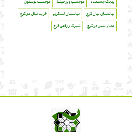
پیچک چسبنده
،
موچسب ویرجینیا
،
موچسب بوستون
،
نهالستان نهال کرج
،
نهالستان لشکری
،
خرید نهال در کرج
،
فضای سبز در کرج
،
شهرک زراعی کرج