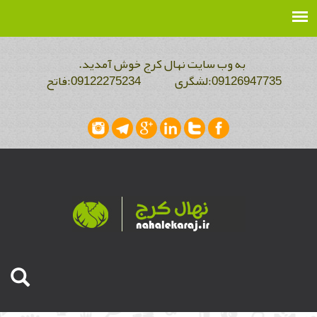
به وب سایت نهال کرج خوش آمدید.
09126947735:لشگری 09122275234:فاتح