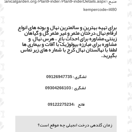
منبع:otanicalgarden.org/PlantFinder/PlantFinderDetails.aspx
kempercode=l480
برای تهیه بهترین و سالمترین نهال و بوته های انواع
ارقام نهال درختان مثمر و غیر مثمر گل و گیاهان
زینتی،مشاوره برای احداث باغ ، هرس نهال و
مشاوره برای مبارزه بیولوژیک با آفات و بیماری ها
لطفا با نهالستان نهال کرج با شمار ه های زیر تماس
بگیرید.
لشگری : 09126947735
لشگری : 09304266103
فاتح :09122275234
زمان گلدهی درخت انجیلی چه موقع است؟