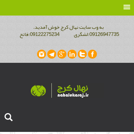
به وب سایت نهال کرج خوش آمدید.
09126947735:لشگری 09122275234:فاتح