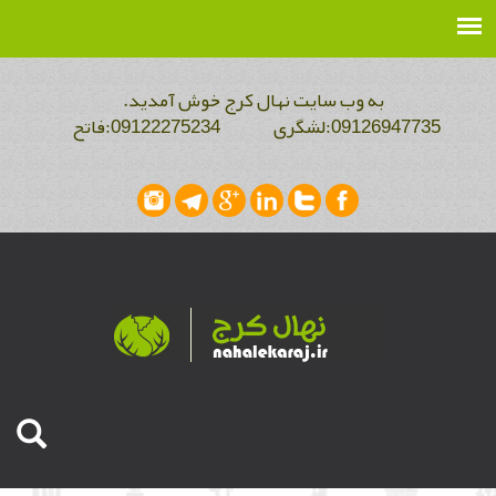
به وب سایت نهال کرج خوش آمدید.
09126947735:لشگری 09122275234:فاتح