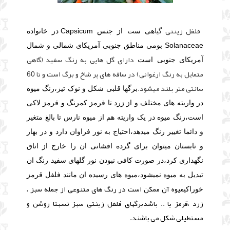
فلفل زینتی
گیا
هی ست از جنس Capsicum در خانواده
Solanaceae بومی مناطق جنوبی آمریکای شمالی و شمال
دارای گل هایی به رنگ سفید (گاهی
آمریکای جنوبی است
متمایل به رنگ ارغوانی) در ساقه های پر شاخ و برگ است و تا 60
سانتی متر بلند میشود.
برگها قلبی شکل و نوک تیز،رنگ میوه
در واریته های مختلف و از زرد تا قرمز کمرنگ و قرمز لاکی
است،رنگ میوه در یک واریته هم از میوه نارس تا بالغ متغیر
و دائما تغییر رنگ میدهد،احتیاج به نور فراوان دارد و در بهار
و تابستان میتوان برای گرده افشانی ان را خارج از اتاق
نگهداری کرد،در صورت کافی نبودن نور گلهای سفید رنگ ان
تبدیل به میوه نمیشود،میوه های رسیده ان مانند فلفل قرمز
میوه آن ممکن است در رنگ های متنوعی از جمله سبز ،
خوراکی
زرد ،قرمز یا .. باشدبرگهای فلفل زینتی سبز نسبتا روشن و
مستطیلی شکل می باشند.