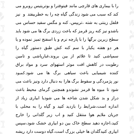
را با بیماری های قارچی مانند فیتوفترا و بوتریتیس روبرو می
کند که سبب می شود زندگی گیاه چه را به خطربیفتد و نیز
فلفل زینتی به شته ،تریپس
، کنه و مگس سفید
حساس می
باشدو نیز
کنه ریز قرمز که باعث زردی برگ ها می شود باید
سطح زیرین برگها را با پارچه نرم و یا اسفنج تمیز نموده و یا
هر دو هفته یکبار با سم کنه کش طبق دستور گیاه را
سمپاشی کنید تا علائم از بین بروند،غبارپاشی و تامین
رطوبت در کاهش افت موثر است
هوای سرد و مواد براق
کننده شیمیایی باعث سیاهی برگ ها می شود.
کمبود
پژمردگی و سقوط برگ هارا به دنبال دارد ونیز باعث می
نور
شود تا میوه ها قرمز نشوندو همچنین گرمای محیط باعث
دراز و بد شکل شدن شاخه ها می شود
یا ابیاری زیاد از
اندازه است،شرایط را بازدید کنید و گیاه را به محلی با
جریان ملایم هوا منتقل کنید و اب زیر گلدانی را خارج
کنید،اجازه دهید سطح خاک بین دو ابیاری خشک شود،سپس
ابیاری کنید
گلدان ها خیلی بزرگ است،گیاه دوست دارد ریشه