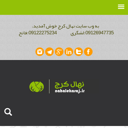
به وب سایت نهال کرج خوش آمدید.
09126947735:لشگری 09122275234:فاتح