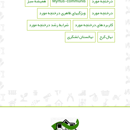
درختچه مورد
،
Myrtus-communis
،
همیشه سبز
،
درختچه مورد
،
ویژگیهای ظاهری درختچه مورد
،
کاربردهای درختچه مورد
،
شرایط رشد درختچه مورد
،
نهال کرج
،
نهالستان لشکری