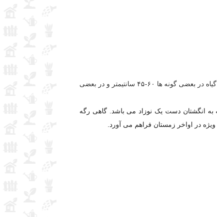
گل ناز رونده با نام علمی lampranthus از خانواده گAizoaceae گیاهی همیشه سبز، چند ساله با ساقه های علفی است. ارتفاع گیاه در بعضی گونه ها ۶۰-۴۵ سانتیمتر و در بعضی
 هستند. رنگ برگ ها سبز مایل به خاکستری-نقره ای به طول ۷-۵ سانتیمتر و شبیه به انگشتان دست یک نوزاد می باشد. گاهی رگه
ویژه در اواخر زمستان فراهم می آورد.