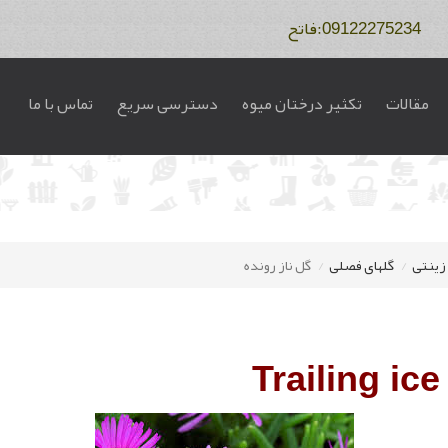
مقالات
تکثیر درختان میوه
دسترسی سریع
تماس با ما
 زینتی
گلهای فصلی
گل ناز رونده
Trailing ice