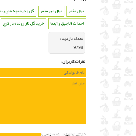
نهال مثمر
،
نهال غیر مثمر
،
گل و درختچه های زین
احداث آلاچیق و آبنما
،
خرید گل ناز رونده در کرج
،
تعداد بازديد :
9798
نظرات كاربران :