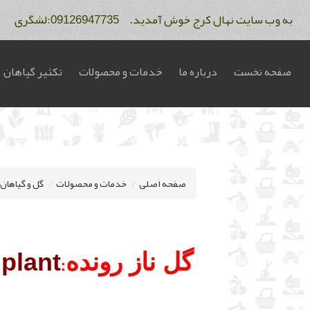
به وب سایت نهال کرج خوش آمدید. 09126947735:لشگری 09122275234:فاتح
صفحه نخست
درباره ما
خدمات و محصولات
تکثیر گیاهان
صفحه اصلی
خدمات و محصولات
گل و گیاهان
گل ناز رونده
 plant
: