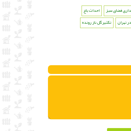
هداری فضای سبز
،
احداث باغ
،
ر تهران
،
تکثیر گل ناز رونده