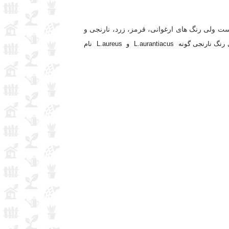
ست ولی رنگ های ارغوانی، قرمز، زرد، نارنجی و
از گونه های معروف آن می توان برای رنگ صورتی به گونه L.productus و L.roseus و برای رنگ نارنجی گونه L.aurantiacus و L.aureus نام