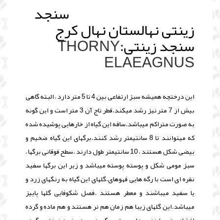
سنجد
زینتی نهالستان نهال کرج
سنجد زینتی:
THORNY
ELAEAGNUS
این درختچه همیشه سبز ارتفاعی بین 4 تا 5 متر دارد ، البته گاهی
بیش از 7 متر نیز رشد میکند.
قطر تاج آن 3 متر است و این گونه
به صورت متراکم میباشد.
ساقه این گیاه از خارهایی پوشیده شده
که میتوانند تا 8 سانتیمتر رشد کنند.
برگهای این گیاه ضخیم و
بیضی شکل هستند ، 10 سانتیمتر طول دارند .
سطح فوقانی برگها ،
سبز مومی شکل و پوسته پوسته میباشد و زیر این برگها سفید
نقره ای است با رگه هایی قهوهای.
گلهای این گیاه به رنگهای زرد و
یا سفید میباشند و معطر هستند .
فصل شکوفایی گلها پاییز
میباشد.
این گلهای زیبا هم زمان هم نر هستند و هم ماده و گرده