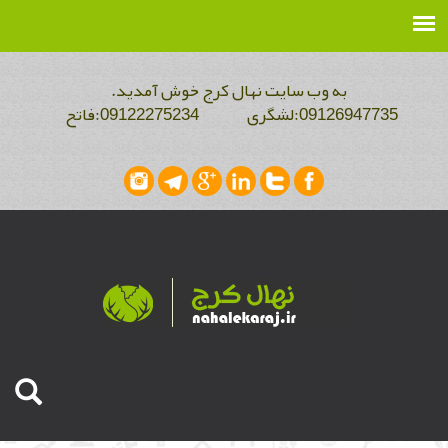
به وب سایت نهال کرج خوش آمدید.
09126947735:لشگری 09122275234:فاتح