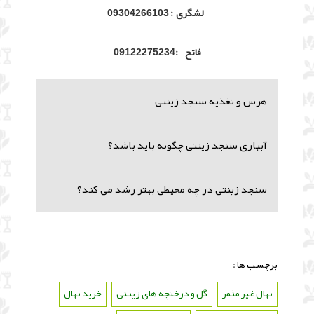
لشگری : 09304266103
فاتح :09122275234
هرس و تغذیه سنجد زینتی
آبیاری سنجد زینتی چگونه باید باشد؟
سنجد زینتی در چه محیطی بهتر رشد می کند؟
برچسب ها :
نهال غیر مثمر
،
گل و درختچه های زینتی
،
خرید نهال
،