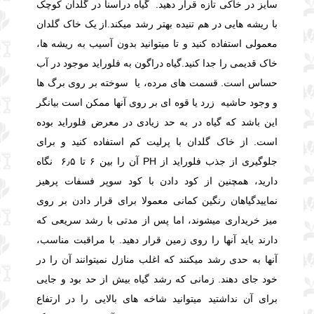
سایز در خاکی تازه قرار دهید. گیاه دراسنا در گلدان کوچک
با ریشه هایی در هم تنیده بهتر رشد میکند.
از یک خاک گلدان
معمولی استفاده کنید و تا میتوانید بدون آسیب به ریشه ها،
خاک قدیمی را جدا کنید.
گیاه دراگون به فلوراید موجود در آب
حساس است. قسمت های مرده، یا سوخته بر روی برگ ها
و وجود حاشیه زرد یا قوه ای بر روی آنها ممکن است بیانگر
این باشد که گیاه در به حد زیادی در معرض فلوراید بوده
است. از خاک گلدان با پرلیت کم استفاده کنید و برای
جلوگیری از جذب فلوراید از PH آن را بین ۶ تا ۶٫۵ نگاه
دارید، همچنین از کود دادن با کود سوپر فسفات پرهیز
نمایید
گیاهان رنگین کمانی معمولا برای قرار دادن بر روی
میز خریداری میشوند، اما پس از مدتی با رشد سریعی که
دارند باید آنها را روی زمین قرار دهید. با مراقبت مناسب،
آنها به حدی رشد میکنند که اغلب منازل نمیتوانند آن را در
خود جای دهند. زمانی که رشد گیاه بیش از حد بود و جایی
برای آن نداشتید میتوانید شاخه های بالایی را در ارتفاع