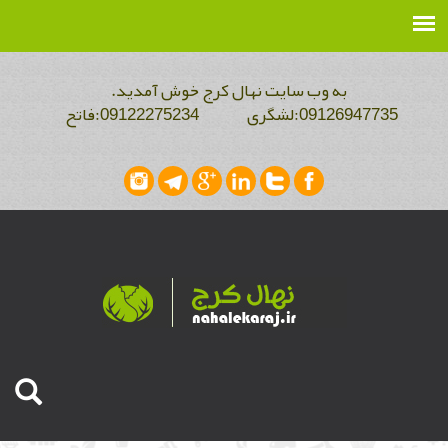
به وب سایت نهال کرج خوش آمدید.
09126947735:لشگری 09122275234:فاتح