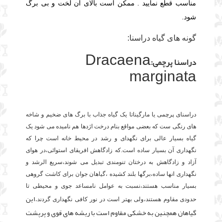
مناسب قطع نمایید . ممکن است بالای آن لخت و بی برگ
شود.
گونه های گیاه دراسنا:
Dracaena
دراسنا پرچمی:
marginata
دراسنای پرچمی یا مارگیناتا یک گیاه جذاب با برگ های ضخیم و شاخه
های رنگی ست که بعضی مواقع بنام درخت اژدها هم نامیده می شود یک
گیاه بسیار عالی برای نگهدای و رشد در محیط خانه است چرا که
نگهداری آن بسیار ساده است.که زادگاهش افریقای استوائی،در هوای
آزاد و زادگاهش به درختان تنومندی تبدیل می شوند،سریع الرشد و
نگهداری انها ساده،برگها بلند کشیده ،گیاهان جوان برای کاشت گروهی
بسیار مناسب هستند،نسبت به عوامل نامساعد جوی و محیطی تا
.این
حدودی مقاوم هستند،ولی بهتر است در نور کافی نگهداری گردند
گیاهان همچنین به خشکی مقاوم است با ریشه های قوی و پرپشت