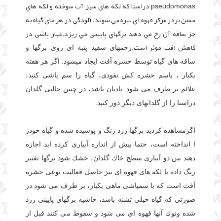
pseudomonas دراسنا که لکه هاي سبز آب سوخته و لکه هاي
مسن تردر مرکز قهوه اي تيره مي شوند. آلودگي در هر جاي گياه به
جز ساقه آن رخ مي دهد برگهاي پاييني مي ريزد.غبار پاشی در
کاهش افت موثر است.
زخمهای سفید پنبه ای روی برگها و
ساقه های گیاه توسط حشره آفت ایجاد میشود. اگر هر هفته
یكبار ، باسم حشره كش نفوذی، گیاه را سم پاشی كنید،
علائم بر طرف می شود. یادتان باشد، در چنین حالتی گلدان
دراسنا را از گلدانهای دیگر دور كنید.
اگرمشاهده كردید برگها زرد رنگ و پوسیده شده و گیاه خودر
ا انداخته است، حتما بیش از اندازه آبیاری كرده اید اجازه
دهید بین دو آبیاری سطح خاك گلدان، خشك شود.برگها تغییر
رنگ داده با لكه های قهوه ای نیز حاصل فعالیت نوعی حشره
آفت است كه با سمپاشی ماهی یكبار، بر طرف می شود.در
صورتی كه گیاه خیلی تشنه باشد، حاشیه برگهای پایینی زرد
شده ونوك آنها قهوه ای می شود و سقوط می كنند قبل از