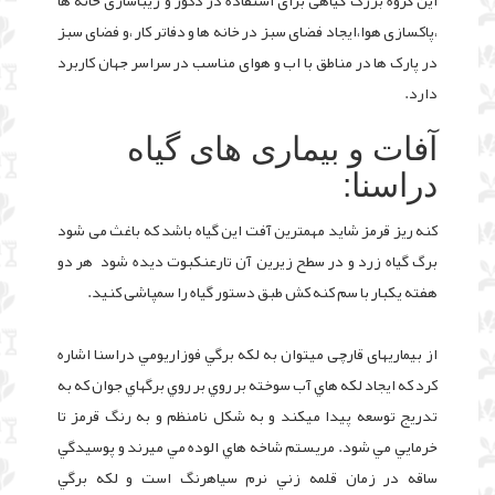
این گروه بزرگ گیاهی برای استفاده در دکور و زیباسازی خانه ها
،پاکسازی هوا،ایجاد فضای سبز در خانه ها و دفاتر کار ،و فضای سبز
در پارک ها در مناطق با اب و هوای مناسب در سراسر جهان کاربرد
دارد.
آفات و بیماری های گیاه
دراسنا:
کنه ریز قرمز شاید مهمترین آفت این گیاه باشد که باغث می شود
برگ گیاه زرد و در سطح زیرین آن تارعنکبوت دیده شود هر دو
هفته یکبار با سم کنه کش طبق دستور گیاه را سمپاشی کنید.
از بیماریهای قارچی میتوان به لکه برگي فوزاريومي دراسنا اشاره
کرد که ايجاد لکه هاي آب سوخته بر روي بر روي برگهاي جوان که به
تدريج توسعه پيدا ميکند و به شکل نامنظم و به رنگ قرمز تا
خرمايي مي شود. مريستم شاخه هاي الوده مي ميرند و پوسيدگي
ساقه در زمان قلمه زني نرم سياهرنگ است و لکه برگي