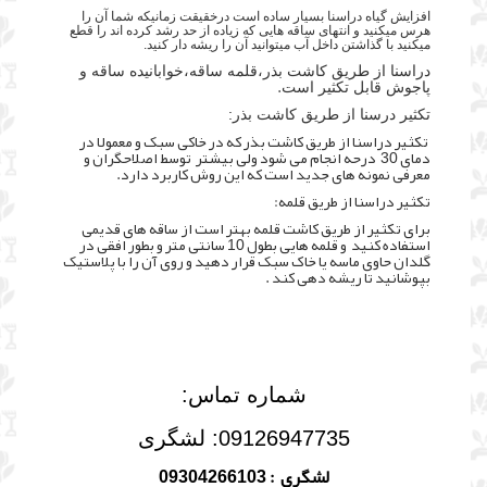
افزایش گیاه دراسنا بسیار ساده است درخقیقت زمانیکه شما آن را
هرس میکنید و انتهای ساقه هایی که زیاده از حد رشد کرده اند را قطع
میکنید با گذاشتن داخل آب میتوانید آن را ریشه دار کنید.
دراسنا از طریق کاشت بذر،قلمه ساقه،خوابانیده ساقه و
.
پاجوش قابل تکثیر است
تکثیر درسنا از طریق کاشت بذر:
تکثیر دراسنا از طریق کاشت بذر که در خاکی سبک و معمولا در
دمای 30 درحه انجام می شود ولی بیشتر توسط اصلاحگران و
معرفی نمونه های جدید است که این روش کاربرد دارد.
تکثیر دراسنا از طریق قلمه:
برای تکثیر از طریق کاشت قلمه بهتر است از ساقه های قدیمی
استفاده کنید و قلمه هایی بطول 10 سانتی متر و بطور افقی در
گلدان حاوی ماسه یا خاک سبک قرار دهید و روی آن را با پلاستیک
بپوشانید تا ریشه دهی کند .
شماره تماس:
09126947735: لشگری
لشگری : 09304266103