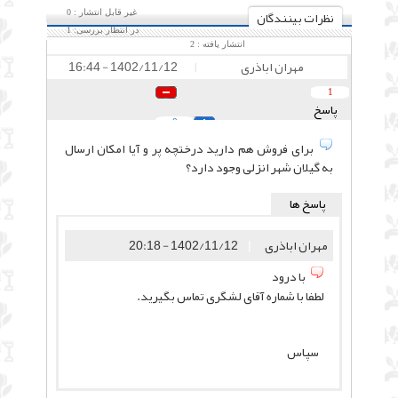
نظرات بينندگان
غیر قابل انتشار :
0
در انتظار بررسی:
1
انتشار یافته :
2
مهران اباذری
1402/11/12 - 16:44
|
1
پاسخ
0
برای فروش هم دارید درختچه پر و آیا امکان ارسال
به گیلان شهر انزلی وجود دارد؟
پاسخ ها
مهران اباذری
|
1402/11/12 - 20:18
با درود
لطفا با شماره آقای لشگری تماس بگیرید.
سپاس