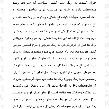
خزان کننده، به رنگ سبز کلمی میباشد که سرعت رشد
متوسطی دارد .
درخت پر مناسب برای مناطق معتدله و
گیاه بالغ شکل درختچه ای و کاسه مانند و
.
معتدله سرد میباشد
تاج مدور و گسترده دارد. در اواخر تابستان، خوشه های میوه
دهنده صورتی به شکل گل آذین های منشعب پر مانند درخت را
می پوشانند. ازفاصله دور نمائی به شکل دود مواج دارد. در پائیز
برگ ها قبل از خزان کردن به رنگ نارنجی و سرخ آتشین در می
آیند. واریته Purpurea خوشه های میوه دهنده، بنفش و برگ
های قرمز تیره دارند. درخت پر با برگ ها و گل های زیبای رنگین،
در طراحی باغ ها و باغچه ها کاربرد زیاد دارند
.
این درخت مقاومت
به سرمای خوبی دارد.این درخت خزاندار در مناطق دارای
زمستان سرد رنگ پاییزه برگ ها جالب می شود.گونه های معروف
آن Daydream , Grace, Nordline , Royal purple می باشد.به
شرایط گرم و خشک هم مقاوم است.گل های اصلی آن ریز هستند
و گل های زیبای آن مربوط به موهای پشمین – صورتی دودی
رنگ،زرد- گل های عقیم است .زمان گل دهی آن اواسط بهار آغاز