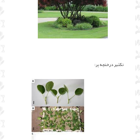
تکثیر درختچه پر: