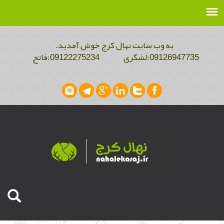
به وب سایت نهال کرج خوش آمدید.
09126947735:لشگری 09122275234:فاتح