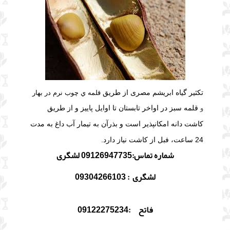
تکثیر گیاه ابریشم مصری از طریق
قلمه ي چوب نرم در بهار
و
قلمه سبز در اواخر تابستان تا اوایل پاییز و از طریق
بذرآن به تيمار آب داغ به مدت
کاشت دانه امکانپذیر است و
24 ساعت، فبل از كاشت نیاز دارد.
شماره تماس:09126947735 لشگری
لشگری : 09304266103
فاتح :09122275234