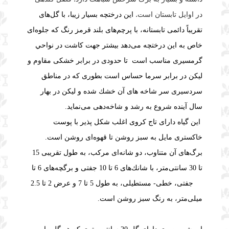
در اوایل تابستان است.
این درختچه‌ بسيار زيبا، با گل‌های
تقريباً دائمی تابستانه، با پرچم‌های بلند قرمز رنگ كه جلوه‌ای
خاص به اين درختچه می‌دهد بیشتر جهت كاشت در نواحي
گرمسيری مناسب است
تا حدودی در برابر خشكی مقاوم و
ليكن در برابر سرما حساس است بطوری كه در مناطق
سردسيری سر شاخه های آن خشك شده و ليكن در بهار
سال آينده شروع به رشد و شاخه‌دهی می‌نمايد.
این گیاه دارای تاج كروی اغلب شكل پذير با پوست
خاكستری مايل به سبز روشن تا قهوه‌ای روشن است.
برگ‌های آن متناوب، دو شانه‌ای مركب، به طول تقريبی 15
تا 30 سانتی‌متر، با شانك‌های 6 تا 10 جفتی و برگچه‌های 6 تا
10 جفتی، خطی- مستطيلی، به طول 5 تا 7 و عرض 2 تا 2.5
ميلی‌متر، به رنگ سبز روشن است.