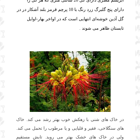
ابریشم مصری دارای گل 20 سانتی متری که هر گل را
دارای پنج گلبرگ زرد رنگ با 10 پرچم قرمز بلند آشکار در در
گل آذين خوشه‌ای انتهايی است که در اواخر بهار-اوایل
تابستان ظاهر می شوند .
در خاک های شنی با زهکش خوب بهتر رشد می کند. خاک
های سنگلاخی، فقیر و قلیایی و یا مرطوب را تحمل می کند.
ولی در خاک های خشک بهتر می روید. تابش مستقیم