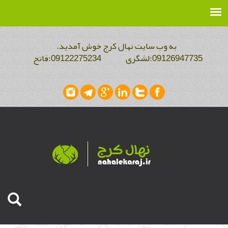
به وب سایت نهال کرج خوش آمدید.
09126947735:لشگری 09122275234:فاتح