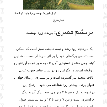
نهال ابریشم مصری تولید نهالستا
نهال کرج
ابریشم مصری:
پرندهٔ زرد بهشت
یک
درختچه
زود رشد و نیمه همیشه سبز است که ممکن
است تمامی برگ‌های خود را بر اثر سرما از دست بدهد
این
گیاه بومی مناطق استوایی آمریکا ، به طور عمده آرژانتین و
اروگوئه است. در تگزاس ، و در سایر نقاط جنوب غربی
ایالات متحده نیز گسترده است و در بسیاری از مناق جهان با
.
ارتفاع این
عنوان پرنده بهشتی زرد ​​شناخته می شود.
درختچه به یک و نیم تا ۳ متر می‌رسد. برگ آن به رنگ
خاکستری است و بین ۷ و نیم تا ۱۲ و نیم سانتیمتر طول
داشته و بسیار به برگ سرخس شباهت دارد. فصل گلدهی