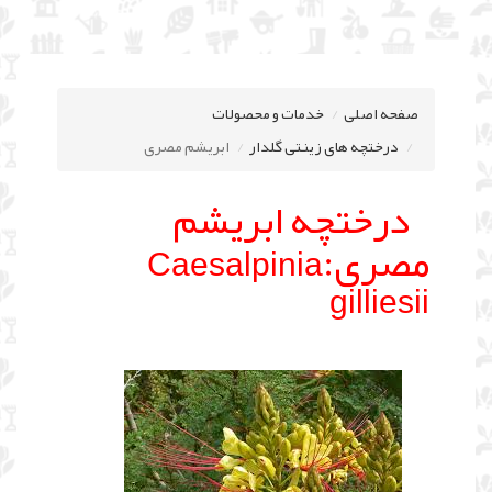
صفحه اصلی
خدمات و محصولات
درختچه های زینتی گلدار
ابریشم مصری
درختچه ابریشم
مصری:
Caesalpinia
gilliesii