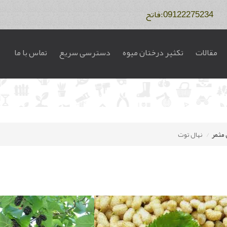
مقالات
تکثیر درختان میوه
دسترسی سریع
تماس با ما
 مثمر
نهال توت