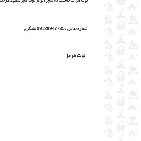
توت هرات نسبت به سایر انواع توت های سفید درشت تر
شماره تماس : 09126947735 لشگری
توت قرمز