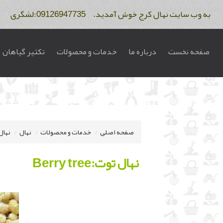
به وب سایت نهال کرج خوش آمدید. 09126947735:لشگری 09122275234:فاتح
صفحه نخست
درباره ما
خدمات و محصولات
تکثیر گیاهان
صفحه اصلی
خدمات و محصولات
نهال
نهال
نهال توت:Berry tree