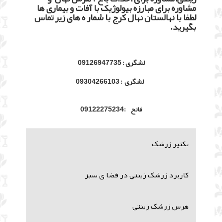
مشاوره برای مبارزه بیولوژیک با آفات و بیماری ها
لطفا با نهالستان نهال کرج با شمار ه های زیر تماس
بگیرید.
لشگری : 09126947735
لشگری : 09304266103
فاتح :09122275234
تکثیر زرشک
کاربرد زرشک زینتی در فضا ی سبز
هرس زرشک زینتی