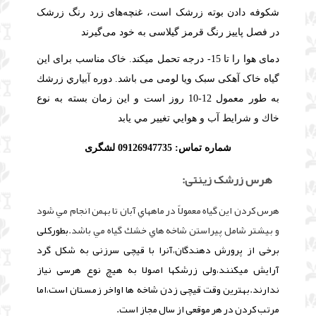
شکوفه دادن بوته زرشک است، غنچه‌های زرد رنگ زرشک
در فصل پاییز رنگ قرمز گیلاسی به خود می‌گیرند
دمای هوا را تا 15- درجه تحمل میکند. خاک مناسب برای این
گیاه خاک آهکی سبک ویا لومی می باشد. دوره آبياري زرشك
به طور معمول 12-10 روز است و اين زمان بسته به نوع
خاك و شرايط آب و هوايي تغيير مي يابد
شماره تماس: 09126947735 لشگری
هرس زرشک زینتی:
هرس کردن این گیاه معمولاً در ماههاي آبان تا بهمن انجام مي شود
و بيشتر شامل پيراستن شاخه هاي خشك گياه مي باشد.
بطورکلی
برخی از پرورش دهندگان،آنرا با قیچی سرزنی به شکل گرد
آرایش میکنند،ولی زرشکها اصولا به هیچ نوع هرسی نیاز
ندارند.بهترین وقت قیچی زدن شاخه ها اواخر زمستان است،اما
مرتب کردن در هر موقعی از سال مجاز است.