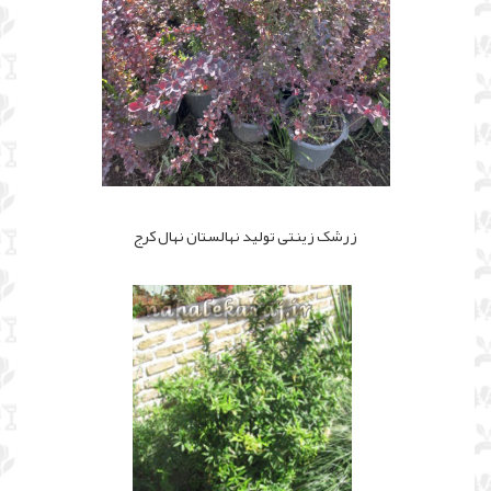
زرشک زینتی تولید نهالستان نهال کرج