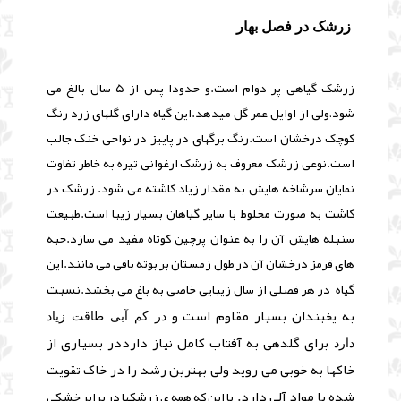
زرشک در فصل بهار
زرشک گیاهی پر دوام است.و حدودا پس از ۵ سال بالغ می
شود،ولی از اوایل عمر گل میدهد.این گیاه دارای گلهای زرد رنگ
کوچک درخشان است.رنگ برگهای در پاییز در نواحی خنک جالب
است.نوعی زرشک معروف به زرشک ارغوانی تیره به خاطر تفاوت
نمایان سرشاخه هایش به مقدار زیاد کاشته می شود. زرشک در
کاشت به صورت مخلوط با سایر گیاهان بسیار زیبا است.طبیعت
سنبله هایش آن را به عنوان پرچین کوتاه مفید می سازد.حبه
های قرمز درخشان آن در طول زمستان بر بوته باقی می مانند.این
نسبت
گیاه در هر فصلی از سال زیبایی خاصی به باغ می بخشد.
به یخبندان بسیار مقاوم است
و
در کم آبی طاقت زیاد
برای گلدهی به آفتاب کامل نیاز دارد
در بسیاری از
دارد
خاکها به خوبی می روید ولی بهترین رشد را در خاک تقویت
شده با مواد آلی دارد.
با این که همه ی زرشکها در برابر خشکی