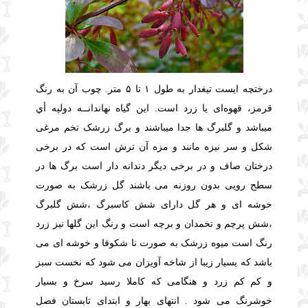
درختچه ایست تیغدار به طول ۱ تا ۵ متر. چوب آن به رنگ
قرمز، قهوه‌ای یا زرد است. اين گياه نهاندانــه دولپه أي
میباشد و گلبرگ ها جدا میباشند و برگ زرشک تخم مرغی
شکل و سر نیزه مانند و مزه آن ترش است که در برخی
درختان صاف و در برخی دیگر دندانه دار است برگ ها در
سطح رویی بدون روزنه می باشند گل زرشک به صورت
خوشه ای و هر گل دارای شش کاسبرگ ،شش گلبرگ
،شش پرچم و تخمدان و برچه است و رنگ این گلها نیز زرد
رنگ است میوه زرشک به صورت نا شکوفا و خوشه ای می
باشد که بسیار زیبا از شاخه آویزان می شود که نخست سبز
و کم کم زرد و هنگامی که کاملا رسید سرخ و بسیار
خوشرنگ می شود . انتهای بهار و ابتدای تابستان فصل