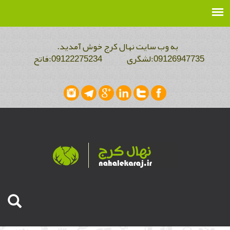
به وب سایت نهال کرج خوش آمدید.
09126947735:لشگری 09122275234:فاتح