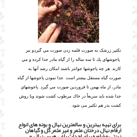
تکثیر زرشک به صورت قلمه زدن صورت مي گيردو نیز
پاجوشهاي يك تا سه ساله را از گياه مادر جدا كرده و مي
كارند. هر چه پاجوشها جوانتر باشند امكان رشد آنها به
صورت گياه مستقل بيشتر است .جدا نمودن پاجوشها از گياه
مادر، از ماه بهمن تا فروردين صورت مي گيرد. پاجوشهاي
جدا شده بايد سريعاً در خاك مرطوب كشت شوند وبا روش
کشت بذر هم تکثیر می شود .
برای تهیه بهترین و سالمترین نهال و بوته های انواع
ارقام نهال درختان مثمر و غیر مثمر گل و گیاهان
زینتی،مشاوره برای احداث باغ ، هرس نهال و