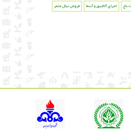
 باغ
،
اجرای آلاچیق و آبنما
،
فروش نهال مثمر
،