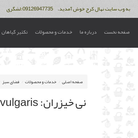
به وب سایت نهال کرج خوش آمدید. 09126947735:لشگری 09122275234:فاتح
صفحه نخست
درباره ما
خدمات و محصولات
تکثیر گیاهان
صفحه اصلی
خدمات و محصولات
فضای سبز
نی خیزران: Bambusa vulgaris