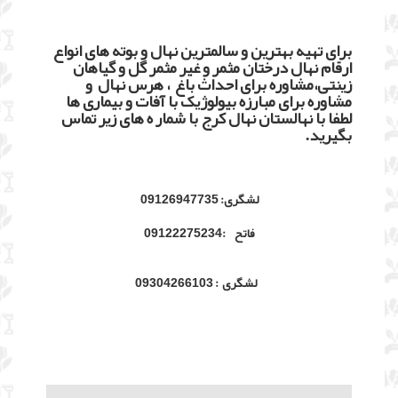
برای تهیه بهترین و سالمترین نهال و بوته های انواع
ارقام نهال درختان مثمر و غیر مثمر گل و گیاهان
زینتی،مشاوره برای احداث باغ ، هرس نهال و
مشاوره برای مبارزه بیولوژیک با آفات و بیماری ها
لطفا با نهالستان نهال کرج با شمار ه های زیر تماس
بگیرید.
لشگری: 09126947735
فاتح :09122275234
لشگری : 09304266103