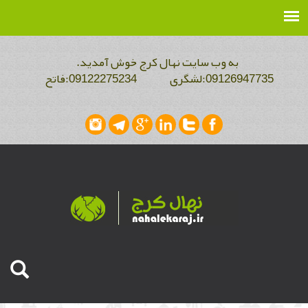
به وب سایت نهال کرج خوش آمدید.
09126947735:لشگری 09122275234:فاتح