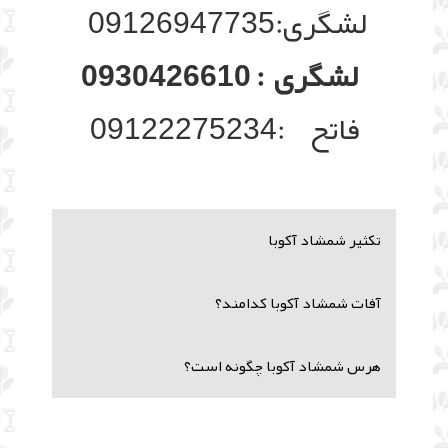
لشگری:09126947735
لشگری : 0930426610
فاتح :09122275234
تکثیر شمشاد آکوبا
آفات شمشاد آکوبا کدامند؟
هرس شمشاد آکوبا چگونه است؟