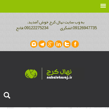
به وب سایت نهال کرج خوش آمدید.
09126947735:لشگری 09122275234:فاتح