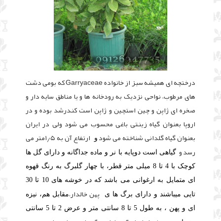
درختچه ای همیشه سبز از خانواده Garryaceae که بومی
دشت
های مرطوب، نواحی نزدیک به رودخانه ها و یا مناطق سایه دار و
صخره ای ژاپن و چین است
چین و ژاپن است کندرشد بوده و در
اروپا بعنوان گیاه زینتی باغی محسوب می شود ولی در ایران
بعنوان گیاه گلدانی شناخته می شود
ارتفاع آن به ۱٫۵متر می
و
رسد و
گیاهی است دوپایه با نر و ماده جداگانه و دارای گل ها
کوچک با 4 تا 8 میلی متر قطر، با چهار گلبرگ به رنگ قهوه
ای متمایل به ارغوانی می باشد که در خوشه های 10 تا 30
پهن خالدار،
تایی میباشند
و دارای برگ ها ی
مقابل هم، نیزه
ای و پهن ، به طول 5 تا 8 سانتی متر و عرض 2 تا 5 سانتی