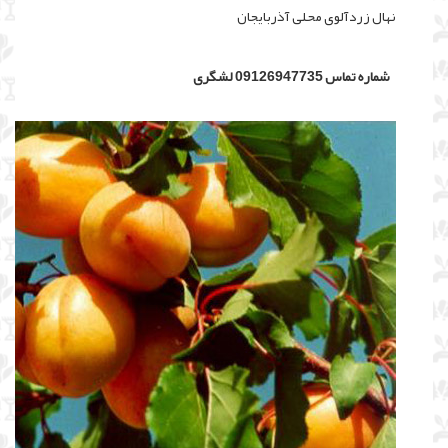
نهال زردآلوی محلی آذربایجان
شماره تماس 09126947735 لشگری