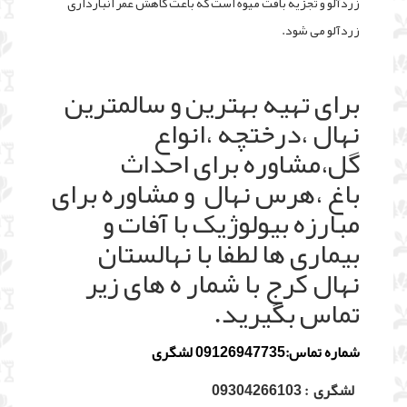
زردآلو و تجزیه بافت میوه است که باعث کاهش عمر انبارداری
زردآلو می شود.
برای تهیه بهترین و سالمترین
نهال ،درختچه ،انواع
گل،مشاوره برای احداث
باغ ،هرس نهال و مشاوره برای
مبارزه بیولوژیک با آفات و
بیماری ها لطفا با نهالستان
نهال کرج با شمار ه های زیر
تماس بگیرید.
شماره تماس:09126947735 لشگری
لشگری : 09304266103