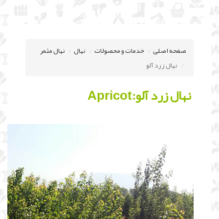
صفحه اصلی
خدمات و محصولات
نهال
نهال مثمر
نهال زرد آلو
نهال
زرد آلو:Apricot