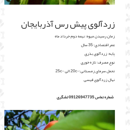
زردآلوی پیش رس آذربایجان
زمان رسیدن میوه: نیمه دوم خرداد ماه
عمر اقتصادی: 35 سال
پایه: زردآلوی بذری
نوع مصرف: تازه خوری
تحمل سرمای زمستانی:-20c الی -25c
نهال زردآلوی قیسی
شماره تماس 09126947735 لشگری