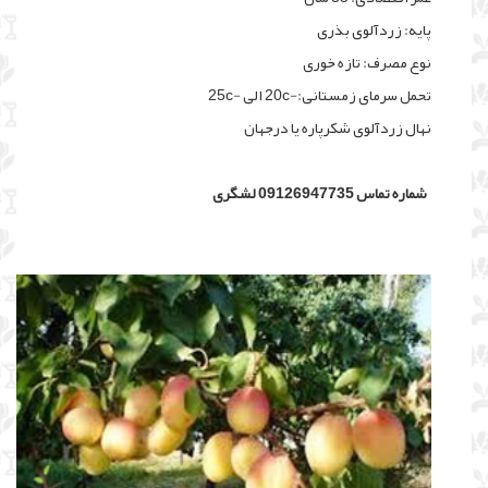
پایه: زردآلوی بذری
نوع مصرف: تازه خوری
تحمل سرمای زمستانی:-20c الی -25c
نهال زردآلوی شکرپاره یا درجهان
شماره تماس 09126947735 لشگری