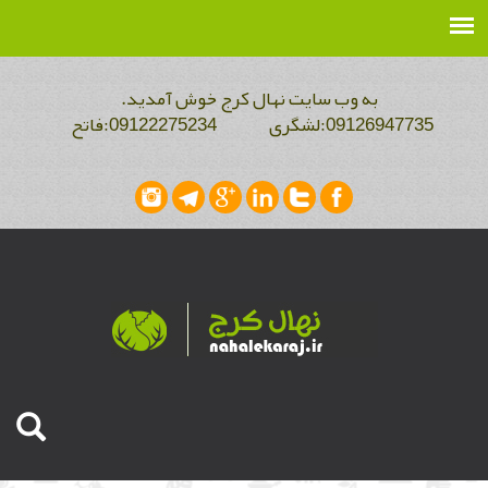
به وب سایت نهال کرج خوش آمدید.
09126947735:لشگری 09122275234:فاتح