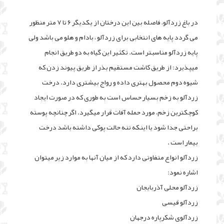
در باغ زردآلو، فاصله بین این درختان از یکدیگر ۶ تا ۷ متر منظور
می گردد پایه های انتخابی برای زردآلو ، بادام و هلو می باشد ولی
پایه زردآلو مناسبتر است. تکثیر این گیاه به دو طریق انجام
میپذیرد: از طریق کاشت مستقیم بذر از طریق پیوند زدن که
شیوه دوم محصول بهتری داده و رواج بیشتری دارد. درخت
زردآلو به زخم بسیار حساس است به طوری که در صورت ایجاد
کوچکترین زخم، مورد حمله آفات قرار میگیرد. اگر چنانچه پوسته
براحتی جدا شود یا اینکه تنه حالت پوکی داشته باشد درخت
بیمار است .
زردآلو انواع متفاوتی دارد که از میان آنها به موارد زیر میتوان
اشاره نمود:
زردآلو محلی آذربایجان
زردآلو قیسی
زردآلوی شکرپاره درجهان