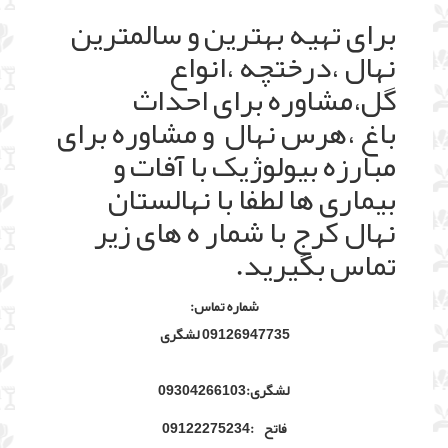
برای تهیه بهترین و سالمترین
نهال ،درختچه ،انواع
گل،مشاوره برای احداث
باغ ،هرس نهال و مشاوره برای
مبارزه بیولوژیک با آفات و
بیماری ها لطفا با نهالستان
نهال کرج با شمار ه های زیر
تماس بگیرید.
شماره تماس:
09126947735 لشگری
لشگری:09304266103
فاتح :09122275234