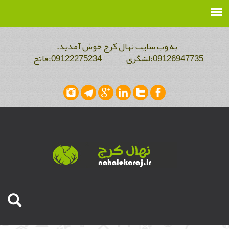
به وب سایت نهال کرج خوش آمدید.
09126947735:لشگری 09122275234:فاتح