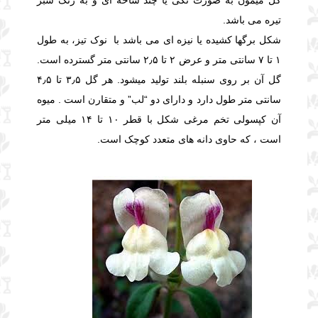
گل میمون به صورت تکی یا چند شاخه ای و به رنگ سبز
تیره می باشد.
شکل برگها کشیده یا نیزه ای می باشد
با نوک تیز، به طول
۱ تا ۷ سانتی متر و عرض ۲ تا ۲٫۵ سانتی متر گسترده است.
گل آن بر روی سنبله بلند تولید میشود. هر گل ۳٫۵ تا ۴٫۵
سانتی متر طول دارد و دارای دو “لب” و متقارن است . میوه
آن کپسولی تخم مرغی شکل با قطر ۱۰ تا ۱۴ میلی متر
است ، که حاوی دانه های متعدد کوچک است.