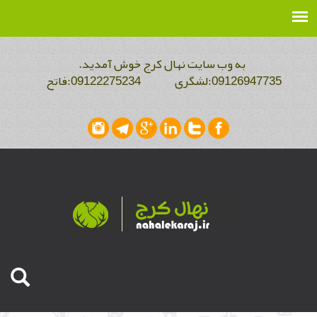
به وب سایت نهال کرج خوش آمدید.
09126947735:لشگری 09122275234:فاتح