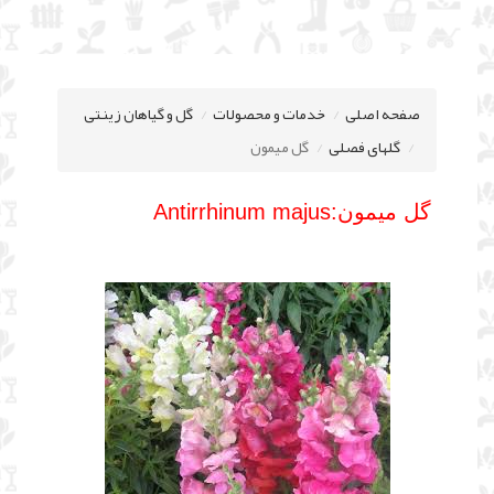
صفحه اصلی
خدمات و محصولات
گل و گیاهان زینتی
گلهای فصلی
گل میمون
گل میمون:Antirrhinum majus