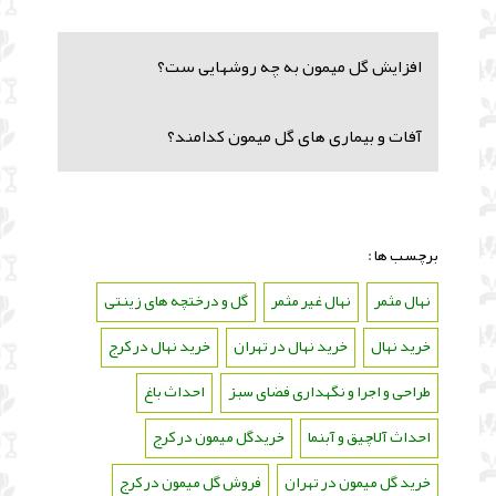
افزایش گل میمون به چه روشهایی ست؟
آفات و بیماری های گل میمون کدامند؟
برچسب ها :
نهال مثمر
،
نهال غیر مثمر
،
گل و درختچه های زینتی
،
خرید نهال
،
خرید نهال در تهران
،
خرید نهال در کرج
،
طراحی و اجرا و نگهداری فضای سبز
،
احداث باغ
،
احداث آلاچیق و آبنما
،
خریدگل میمون در کرج
،
خرید گل میمون در تهران
،
فروش گل میمون در کرج
،