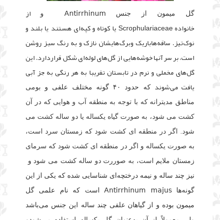
از
گل میمون از جنس Antirrhinum و
خانواده Scrophulariaceae یا کوتاه و کپه‌ای هستند یا بلند و
نوک‌تیز. ساقه‌هاباریک وبرگ‌هایشان نازک و به رنگ سبز روشن
است، بر سر آنها خوشه‌هایی از گل‌های لوله‌ای شکل قراردارد. این
گل‌های مخملی و نرم در تابستان تقریبا به هر رنگی به جز آبی
یافت می‌شوند
که حدود ۴۰ گونه مختلف علفی و
بومی
مناطق مدیترانه که با توجه به منطقه آب و هوایی که در آن
کشت می شود، به صورت گیاه یکساله یا دو ساله کشت می
شود. اگر در منطقه ای کشت شود که زمستان سرد است،
به صورت یکساله و اگر در منطقه ای کشت شود که سرمای
زمستان ملایم است، به صوررت دو ساله کشت می شود
و
نیز چند ساله و نیمه درختچه‌ای شناسایی شده که یکی از این
گونه‌ها Antirrhinum majus است که نام علمی گل
میمون بوده و از گیاهان علفی چند ساله این جنس می‌باشد
ولی معمولاً از آن به‌عنوان گل یکساله استفاده می‌شودو